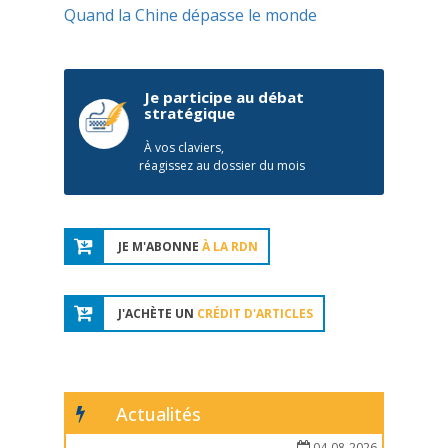
Quand la Chine dépasse le monde
Je participe au débat
stratégique
À vos claviers,
réagissez au dossier du mois
JE M'ABONNE
À LA RDN
J'ACHÈTE UN
CRÉDIT D'ARTICLES
Actualités
04-08-2026