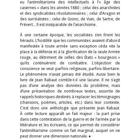
eu l’antimilitarisme des intellectuels à l’« âge des
casernes » dans les années 1880 ; celui des anarchistes
et des syndicalistes révolutionnaires ; celui d’Aragon et
des surréalistes ; celui de Giono, de Vian, de Sartre, de
Prévert… Il est inséparable de l’anarchisme.
À une certaine époque, les socialistes s’en firent les
hérauts. L’hostilité que les communistes avaient d’abord
manifestée à toute armée sans exception céda vite la
place à la défense et à la glorification de la seule Armée
rouge, au détriment de celles des États « bourgeois »
qu’ils continuèrent de combattre. L’objection de
conscience se veut parfois religieuse, parfois libertaire.
Le phénomène n’avait jamais été étudié. Aussi bien le
livre de Jean Rabaut comble-t-il une lacune. Il ne s’agit
pas d’une analyse des données du problème, mais
d’une présentation de nombreux textes, assortie de
rappels historiques destinés à replacer les témoignages
(chansons, poèmes, articles, etc.) dans leur contexte.
C’est donc une anthologie que présente Jean Rabaut.
À cette lecture apparaît un fait majeur : la part prise
dans cette contestation de la guerre et de l’armée par la
littérature et les écrivains, ce qui permet de considérer
l’antimilitarisme comme un fait marginal, auquel on ne
peut donner une dimension nationale. ♦