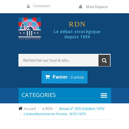
Panneau de gestion des cookies
Connexion
Mon Espace
RDN
Le débat stratégique
depuis 1939
Panier
- 0 article
Accueil
e-RDN
Revue n° 359 Octobre 1976
L’antimilitarisme en France, 1810-1975