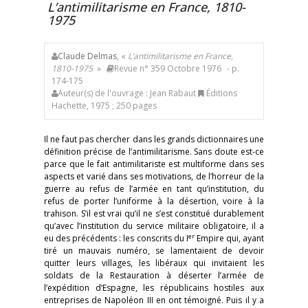
L’antimilitarisme en France, 1810-
1975
Claude Delmas
, «
L’antimilitarisme en France,
1810-1975
»
Revue n° 359 Octobre 1976
- p.
174-175
Auteur(s) de l'ouvrage : Jean Rabaut
Éditions
Hachette, 1975 ; 250 pages
Il ne faut pas chercher dans les grands dictionnaires une
définition précise de l’antimilitarisme. Sans doute est-ce
parce que le fait antimilitariste est multiforme dans ses
aspects et varié dans ses motivations, de l’horreur de la
guerre au refus de l’armée en tant qu’institution, du
refus de porter l’uniforme à la désertion, voire à la
trahison. S’il est vrai qu’il ne s’est constitué durablement
qu’avec l’institution du service militaire obligatoire, il a
er
eu des précédents : les conscrits du I
Empire qui, ayant
tiré un mauvais numéro, se lamentaient de devoir
quitter leurs villages, les libéraux qui invitaient les
soldats de la Restauration à déserter l’armée de
l’expédition d’Espagne, les républicains hostiles aux
entreprises de Napoléon III
en ont témoigné. Puis il y a