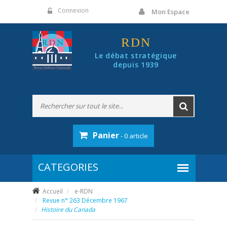
Panneau de gestion des cookies
Connexion
Mon Espace
RDN
Le débat stratégique
depuis 1939
Panier
- 0 article
Accueil
e-RDN
Revue n° 263 Décembre 1967
Histoire du Canada