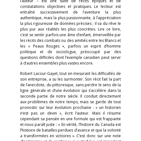
l’auteur – est une suite de récits épiques et de
constatations objectives et pratiques. Le lecteur est
entraîné successivement de l’aventure la plus
authentique, mais la plus passionnante, à l’appréciation
la plus rigoureuse de données précises ; il va du rêve le
plus pur aux réalités les plus concrètes. Lire ce livre,
c’est se sentir parfois une âme d’enfant, émerveillée par
les récits des combats ou des amitiés entre les Blancs et
les « Peaux Rouges », parfois un esprit d’homme
politique et de sociologue, préoccupé par des
questions difficiles dont l’exemple canadien peut servir
à d’autres ensembles plus vastes encore.
Robert Lacour-Gayet, tout en mesurant les difficultés de
son entreprise, a su les surmonter. Son récit fait la part
de l’anecdote, du pittoresque, sans perdre le sens de la
ligne générale et d’une évolution qui s’accélère dans la
seconde partie de notre siècle. Il conduit directement
aux problèmes de notre temps, mais se garde de tout
pronostic sur leur évolution prochaine : « un historien
n’est pas un devin », écrit l’auteur. Mais il résume
cependant sa pensée en une formule qui est frappante
et nous paraît juste : « En vérité, l’histoire du Canada est
l’histoire de batailles perdues d’avance et que la volonté
a transformées en victoires ». C’est donc sur une note