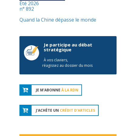
Été 2026
n° 892
Quand la Chine dépasse le monde
Je participe au débat
stratégique
À vos claviers,
réagissez au dossier du mois
JE M'ABONNE
À LA RDN
J'ACHÈTE UN
CRÉDIT D'ARTICLES