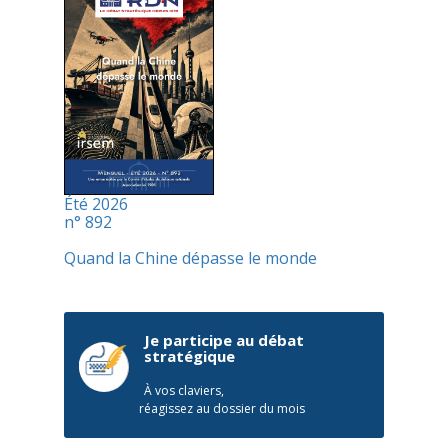
Été 2026
n° 892
Quand la Chine dépasse le monde
Je participe au débat
stratégique
À vos claviers,
réagissez au dossier du mois