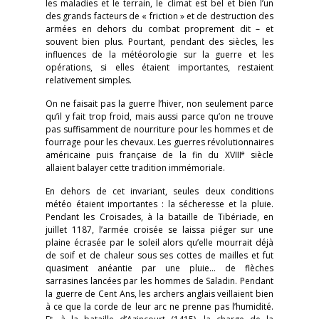
les maladies et le terrain, le climat est bel et bien l’un
des grands facteurs de « friction » et de destruction des
armées en dehors du combat proprement dit – et
souvent bien plus. Pourtant, pendant des siècles, les
influences de la météorologie sur la guerre et les
opérations, si elles étaient importantes, restaient
relativement simples.
On ne faisait pas la guerre l’hiver, non seulement parce
qu’il y fait trop froid, mais aussi parce qu’on ne trouve
pas suffisamment de nourriture pour les hommes et de
fourrage pour les chevaux. Les guerres révolutionnaires
e
américaine puis française de la fin du XVIII
siècle
allaient balayer cette tradition immémoriale.
En dehors de cet invariant, seules deux conditions
météo étaient importantes : la sécheresse et la pluie.
Pendant les Croisades, à la bataille de Tibériade, en
juillet 1187, l’armée croisée se laissa piéger sur une
plaine écrasée par le soleil alors qu’elle mourrait déjà
de soif et de chaleur sous ses cottes de mailles et fut
quasiment anéantie par une pluie… de flèches
sarrasines lancées par les hommes de Saladin. Pendant
la guerre de Cent Ans, les archers anglais veillaient bien
à ce que la corde de leur arc ne prenne pas l’humidité.