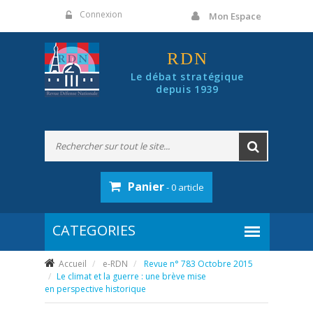
Panneau de gestion des cookies
Connexion
Mon Espace
RDN
Le débat stratégique
depuis 1939
Panier
- 0 article
Accueil
e-RDN
Revue n° 783 Octobre 2015
Le climat et la guerre : une brève mise
en perspective historique