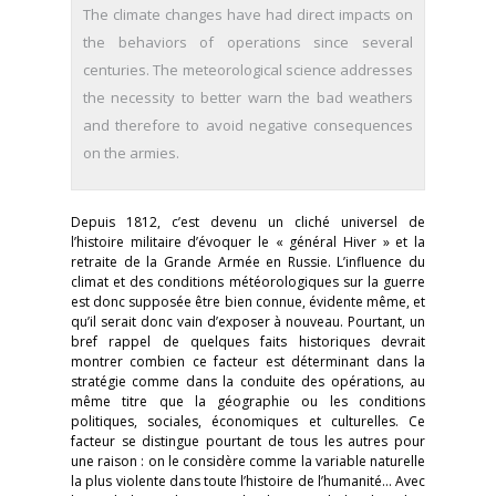
The climate changes have had direct impacts on
the behaviors of operations since several
centuries. The meteorological science addresses
the necessity to better warn the bad weathers
and therefore to avoid negative consequences
on the armies.
Depuis 1812, c’est devenu un cliché universel de
l’histoire militaire d’évoquer le « général Hiver » et la
retraite de la Grande Armée en Russie. L’influence du
climat et des conditions météorologiques sur la guerre
est donc supposée être bien connue, évidente même, et
qu’il serait donc vain d’exposer à nouveau. Pourtant, un
bref rappel de quelques faits historiques devrait
montrer combien ce facteur est déterminant dans la
stratégie comme dans la conduite des opérations, au
même titre que la géographie ou les conditions
politiques, sociales, économiques et culturelles. Ce
facteur se distingue pourtant de tous les autres pour
une raison : on le considère comme la variable naturelle
la plus violente dans toute l’histoire de l’humanité… Avec