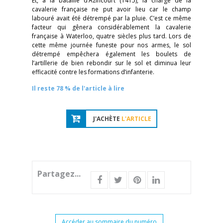
Et, à la bataille d’Azincourt (1415), la charge de la
cavalerie française ne put avoir lieu car le champ
labouré avait été détrempé par la pluie. C’est ce même
facteur qui gênera considérablement la cavalerie
française à Waterloo, quatre siècles plus tard. Lors de
cette même journée funeste pour nos armes, le sol
détrempé empêchera également les boulets de
l’artillerie de bien rebondir sur le sol et diminua leur
efficacité contre les formations d’infanterie.
Il reste 78 % de l'article à lire
J'ACHÈTE
L'ARTICLE
Partagez...
Accéder au sommaire du numéro