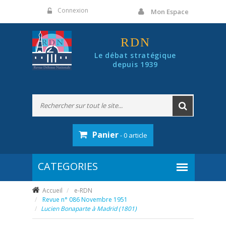
Panneau de gestion des cookies
Connexion
Mon Espace
RDN
Le débat stratégique
depuis 1939
Panier
- 0 article
Accueil
e-RDN
Revue n° 086 Novembre 1951
Lucien Bonaparte à Madrid (1801)