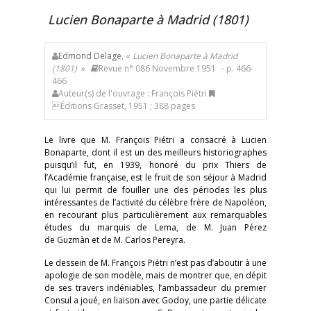
Lucien Bonaparte à Madrid (1801)
Edmond Delage
, «
Lucien Bonaparte à Madrid
(1801)
»
Revue n° 086 Novembre 1951
- p. 466-
466
Auteur(s) de l'ouvrage : François Piétri
Éditions Grasset, 1951 ; 388 pages
Le livre que M. François Piétri a consacré à Lucien
Bonaparte, dont il est un des meilleurs historiographes
puisqu’il fut, en 1939, honoré du prix Thiers de
l’Académie française, est le fruit de son séjour à Madrid
qui lui permit de fouiller une des périodes les plus
intéressantes de l’activité du célèbre frère de Napoléon,
en recourant plus particulièrement aux remarquables
études du marquis de Lema, de M. Juan Pérez
de Guzmàn et de M. Carlos Pereyra.
Le dessein de M. François Piétri n’est pas d’aboutir à une
apologie de son modèle, mais de montrer que, en dépit
de ses travers indéniables, l’ambassadeur du premier
Consul a joué, en liaison avec Godoy, une partie délicate