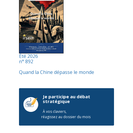
Été 2026
n° 892
Quand la Chine dépasse le monde
Je participe au débat
stratégique
À vos claviers,
réagissez au dossier du mois