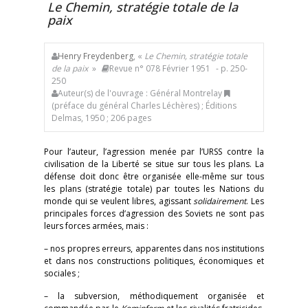
Le Chemin, stratégie totale de la
paix
Henry Freydenberg
, «
Le Chemin, stratégie totale
de la paix
»
Revue n° 078 Février 1951
- p. 250-
250
Auteur(s) de l'ouvrage : Général Montrelay
(préface du général Charles Léchères) ; Éditions
Delmas, 1950 ; 206 pages
Pour l’auteur, l’agression menée par l’URSS contre la
civilisation de la Liberté se situe sur tous les plans. La
défense doit donc être organisée elle-même sur tous
les plans (stratégie totale) par toutes les Nations du
monde qui se veulent libres, agissant
solidairement
. Les
principales forces d’agression des Soviets ne sont pas
leurs forces armées, mais :
– nos propres erreurs, apparentes dans nos institutions
et dans nos constructions politiques, économiques et
sociales ;
– la subversion, méthodiquement organisée et