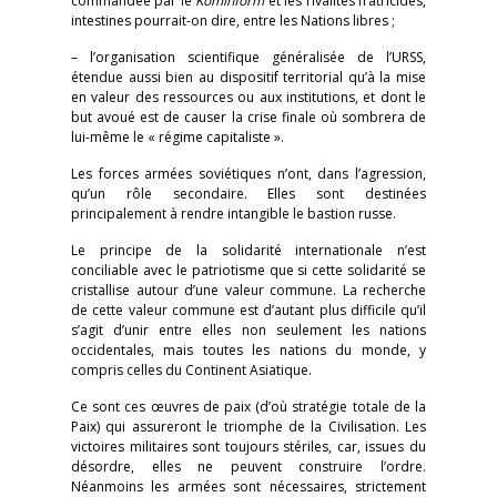
commandée par le
Kominform
et les rivalités fratricides,
intestines pourrait-on dire, entre les Nations libres ;
– l’organisation scientifique généralisée de l’URSS,
étendue aussi bien au dispositif territorial qu’à la mise
en valeur des ressources ou aux institutions, et dont le
but avoué est de causer la crise finale où sombrera de
lui-même le « régime capitaliste ».
Les forces armées soviétiques n’ont, dans l’agression,
qu’un rôle secondaire. Elles sont destinées
principalement à rendre intangible le bastion russe.
Le principe de la solidarité internationale n’est
conciliable avec le patriotisme que si cette solidarité se
cristallise autour d’une valeur commune. La recherche
de cette valeur commune est d’autant plus difficile qu’il
s’agit d’unir entre elles non seulement les nations
occidentales, mais toutes les nations du monde, y
compris celles du Continent Asiatique.
Ce sont ces œuvres de paix (d’où stratégie totale de la
Paix) qui assureront le triomphe de la Civilisation. Les
victoires militaires sont toujours stériles, car, issues du
désordre, elles ne peuvent construire l’ordre.
Néanmoins les armées sont nécessaires, strictement