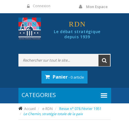
Panneau de gestion des cookies
Connexion
Mon Espace
RDN
Le débat stratégique
depuis 1939
Panier
- 0 article
Accueil
e-RDN
Revue n° 078 Février 1951
Le Chemin, stratégie totale de la paix