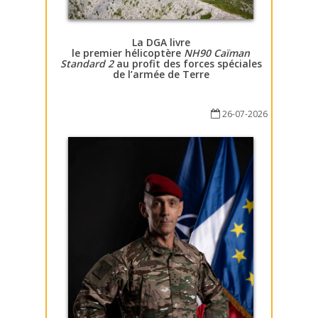
La DGA livre
le premier hélicoptère
NH90 Caïman
Standard 2
au profit des forces spéciales
de l’armée de Terre
26-07-2026