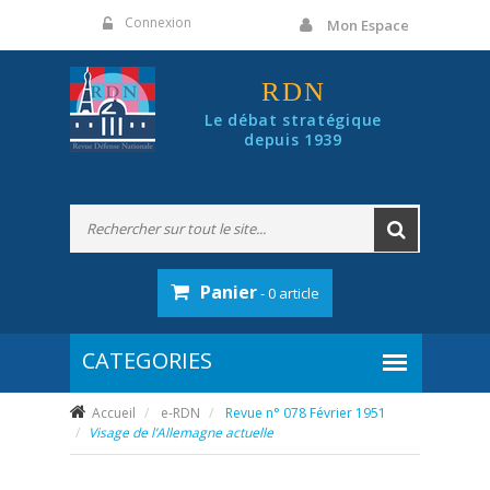
Panneau de gestion des cookies
Connexion
Mon Espace
RDN
Le débat stratégique
depuis 1939
Panier
- 0 article
Accueil
e-RDN
Revue n° 078 Février 1951
Visage de l’Allemagne actuelle