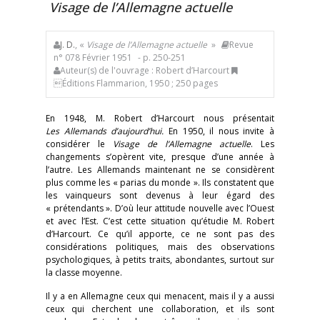
Visage de l’Allemagne actuelle
J. D.
, «
Visage de l’Allemagne actuelle
»
Revue
n° 078 Février 1951
- p. 250-251
Auteur(s) de l'ouvrage : Robert d’Harcourt
Éditions Flammarion, 1950 ; 250 pages
En 1948, M. Robert d’Harcourt nous présentait
Les Allemands d’aujourd’hui.
En 1950, il nous invite à
considérer le
Visage de l’Allemagne actuelle
. Les
changements s’opèrent vite, presque d’une année à
l’autre. Les Allemands maintenant ne se considèrent
plus comme les « parias du monde ». Ils constatent que
les vainqueurs sont devenus à leur égard des
« prétendants ». D’où leur attitude nouvelle avec l’Ouest
et avec l’Est. C’est cette situation qu’étudie M. Robert
d’Harcourt. Ce qu’il apporte, ce ne sont pas des
considérations politiques, mais des observations
psychologiques, à petits traits, abondantes, surtout sur
la classe moyenne.
Il y a en Allemagne ceux qui menacent, mais il y a aussi
ceux qui cherchent une collaboration, et ils sont