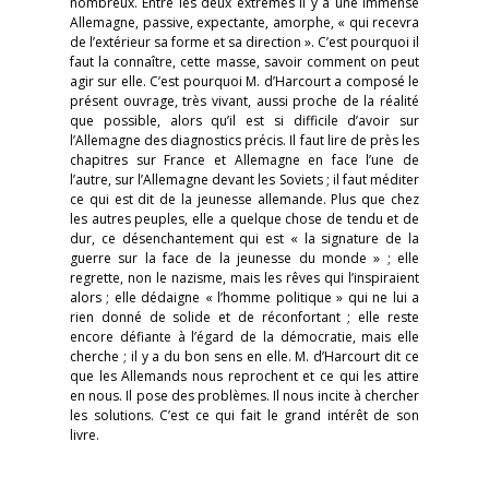
nombreux. Entre les deux extrêmes il y a une immense
Allemagne, passive, expectante, amorphe, « qui recevra
de l’extérieur sa forme et sa direction ». C’est pourquoi il
faut la connaître, cette masse, savoir comment on peut
agir sur elle. C’est pourquoi M. d’Harcourt a composé le
présent ouvrage, très vivant, aussi proche de la réalité
que possible, alors qu’il est si difficile d’avoir sur
l’Allemagne des diagnostics précis. Il faut lire de près les
chapitres sur France et Allemagne en face l’une de
l’autre, sur l’Allemagne devant les Soviets ; il faut méditer
ce qui est dit de la jeunesse allemande. Plus que chez
les autres peuples, elle a quelque chose de tendu et de
dur, ce désenchantement qui est « la signature de la
guerre sur la face de la jeunesse du monde » ; elle
regrette, non le nazisme, mais les rêves qui l’inspiraient
alors ; elle dédaigne « l’homme politique » qui ne lui a
rien donné de solide et de réconfortant ; elle reste
encore défiante à l’égard de la démocratie, mais elle
cherche ; il y a du bon sens en elle. M. d’Harcourt dit ce
que les Allemands nous reprochent et ce qui les attire
en nous. Il pose des problèmes. Il nous incite à chercher
les solutions. C’est ce qui fait le grand intérêt de son
livre.