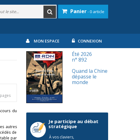
Panier
- 0 article
MON ESPACE
CONNEXION
Été 2026
n° 892
Quand la Chine
dépasse le
monde
0 pages
iscours du
Je participe au débat
stratégique
les autres
rocédés de
À vos claviers,
table par