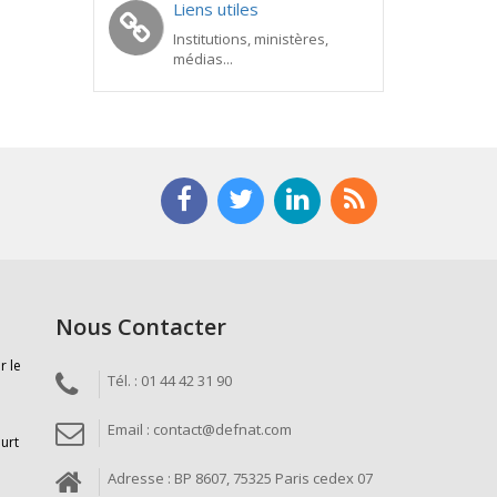
Liens utiles
Institutions, ministères,
médias...
Nous Contacter
r le
Tél. : 01 44 42 31 90
Email : contact@defnat.com
ourt
Adresse : BP 8607, 75325 Paris cedex 07