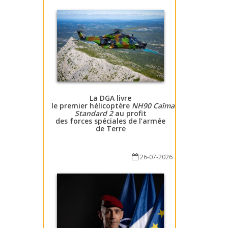
La DGA livre
le premier hélicoptère
NH90 Caïman
Standard 2
au profit
des forces spéciales de l’armée
de Terre
26-07-2026