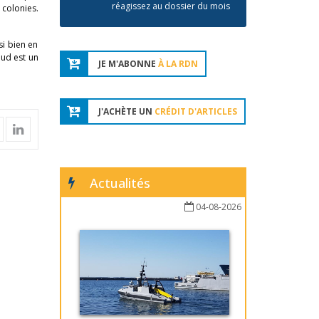
réagissez au dossier du mois
 colonies.
si bien en
aud est un
JE M'ABONNE
À LA RDN
J'ACHÈTE UN
CRÉDIT D'ARTICLES
Actualités
04-08-2026