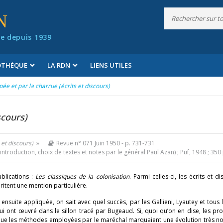
N
e depuis 1939
IOTHÈQUE
LA RDN
LIENS UTILES
épée et par la charrue (écrits et discours)
scours)
 et discours)
»
Revue n° 071 Juin 1950
- p. 731-731
introduction, choix de textes et notes par le général Paul Azan) ; Puf, 1948 ; 35
ublications :
Les classiques de la colonisation
. Parmi celles-ci, les écrits et d
ritent une mention particulière.
ensuite appliquée, on sait avec quel succès, par les Gallieni, Lyautey et tous 
qui ont œuvré dans le sillon tracé par Bugeaud. Si, quoi qu’on en dise, les p
 que les méthodes employées par le maréchal marquaient une évolution très no