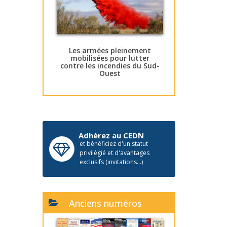
Les armées pleinement
mobilisées pour lutter
contre les incendies du Sud-
Ouest
Adhérez au CEDN
et bénéficiez d'un statut
privilégié et d'avantages
exclusifs (invitations...)
Anciens numéros