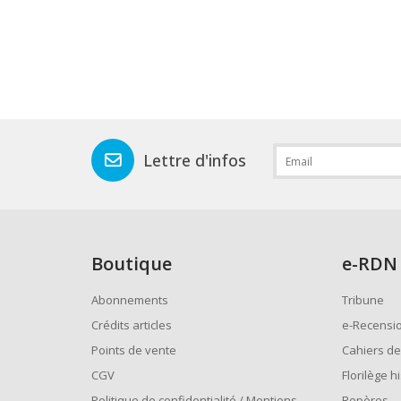
Lettre d'infos
Boutique
e
-RDN
Abonnements
Tribune
Crédits articles
e-Recensi
Points de vente
Cahiers de
CGV
Florilège h
Politique de confidentialité / Mentions
Repères