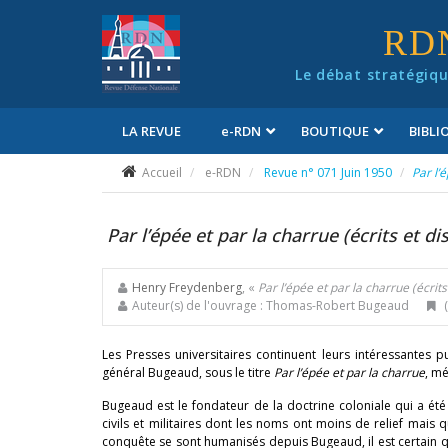
Panneau de gestion des cookies
RD
Le débat stratégiqu
LA REVUE
e
-RDN
BOUTIQUE
BIBL
Conditions générales de vente
Accueil
e-RDN
Revue n° 071 Juin 1950
Par l’
Par l’épée et par la charrue (écrits et di
Henry Freydenberg
, «
Par l’épée et par la charrue (écrits
Auteur(s) de l'ouvrage : Thomas-Robert Bugeaud
(
Les Presses universitaires continuent leurs intéressantes p
général Bugeaud, sous le titre
Par l’épée et par la charrue
, mé
Bugeaud est le fondateur de la doctrine coloniale qui a été 
civils et militaires dont les noms ont moins de relief mais 
conquête se sont humanisés depuis Bugeaud, il est certain