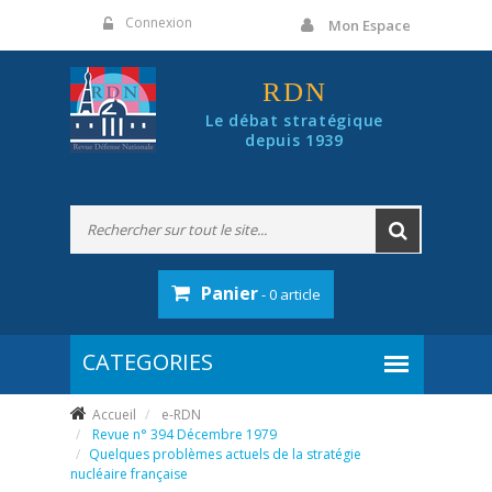
Panneau de gestion des cookies
Connexion
Mon Espace
RDN
Le débat stratégique
depuis 1939
Panier
- 0 article
Accueil
e-RDN
Revue n° 394 Décembre 1979
Quelques problèmes actuels de la stratégie
nucléaire française