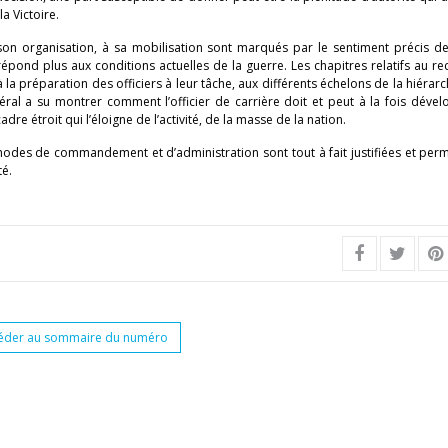
a Victoire.
son organisation, à sa mobilisation sont marqués par le sentiment précis des
pond plus aux conditions actuelles de la guerre. Les chapitres relatifs au r
à la préparation des officiers à leur tâche, aux différents échelons de la hiérarch
éral a su montrer comment l’officier de carrière doit et peut à la fois déve
e étroit qui l’éloigne de l’activité, de la masse de la nation.
odes de commandement et d’administration sont tout à fait justifiées et perm
té.
éder au sommaire du numéro