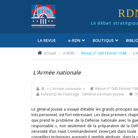
Panneau de gestion des cookies
RD
Le débat stratégiqu
LA REVUE
e
-RDN
BOUTIQUE
BIBL
Conditions générales de vente
Accueil
e-RDN
Revue n° 045 Février 1948
L’
L’Armée nationale
B.
, «
L’Armée nationale
»
Revue n° 045 Février 19
Auteur(s) de l'ouvrage : Général Germain Jousse
É
Le général Jousse a essayé d’établir les grands principes su
très personnel, est fort intéressant. Les deux premiers chapit
que prend le problème de la Défense nationale avec la guer
responsable », non seulement de la préparation de la Défe
nécessité d’un Haut Commandement s’exerçant dans toute sa p
conseillers techniques auxquels il semble attribuer, dans la 