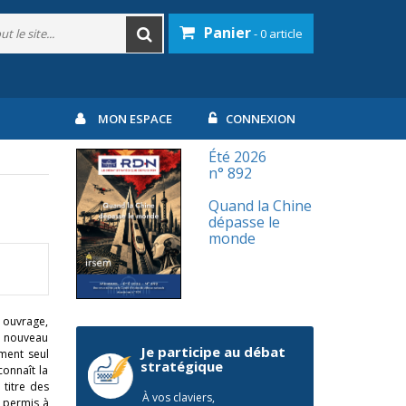
Panier
- 0 article
MON ESPACE
CONNEXION
Été 2026
n° 892
Quand la Chine
dépasse le
monde
n ouvrage,
re nouveau
Je participe au débat
ement seul
stratégique
onnaît la
 titre des
À vos claviers,
a permis à