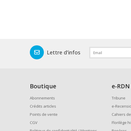
Lettre d'infos
Boutique
e
-RDN
Abonnements
Tribune
Crédits articles
e-Recensi
Points de vente
Cahiers de
CGV
Florilège h
Politique de confidentialité / Mentions
Repères