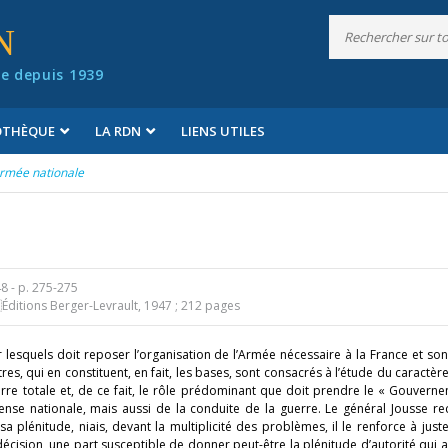
N
e depuis 1939
IOTHÈQUE
LA RDN
LIENS UTILES
Armée nationale
48
- p. 275-275
ditions Berger-Levrault, 1947 ; 212 pages
r lesquels doit reposer l’organisation de l’Armée nécessaire à la France et so
res, qui en constituent, en fait, les bases, sont consacrés à l’étude du caractè
re totale et, de ce fait, le rôle prédominant que doit prendre le « Gouvern
nse nationale, mais aussi de la conduite de la guerre. Le général Jousse rec
lénitude, niais, devant la multiplicité des problèmes, il le renforce à juste
décision, une part susceptible de donner peut-être la plénitude d’autorité qui 