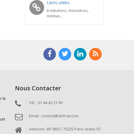
Liens utiles
Institutions, ministères,
médias...
Nous Contacter
r le
Tél. : 01 44 42 31 90
Email : contact@defnat.com
ourt
Adresse : BP 8607, 75325 Paris cedex 07