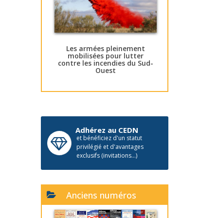
Les armées pleinement
mobilisées pour lutter
contre les incendies du Sud-
Ouest
Adhérez au CEDN
et bénéficiez d'un statut
privilégié et d'avantages
exclusifs (invitations...)
Anciens numéros