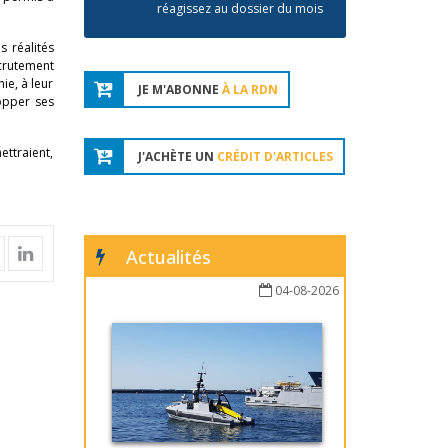
réagissez au dossier du mois
 réalités
ecrutement
ie, à leur
JE M'ABONNE
À LA RDN
lopper ses
ettraient,
J'ACHÈTE UN
CRÉDIT D'ARTICLES
Actualités
04-08-2026