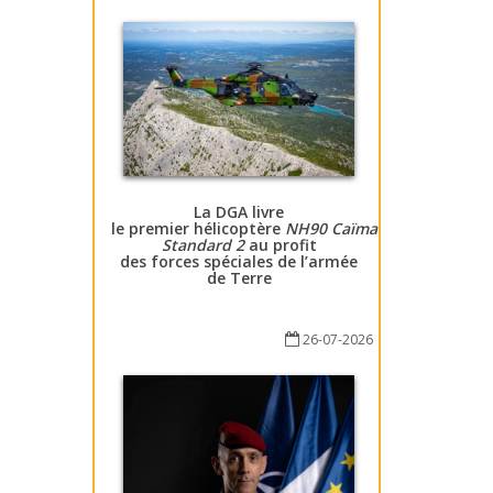
La DGA livre
le premier hélicoptère
NH90 Caïman
Standard 2
au profit
des forces spéciales de l’armée
de Terre
26-07-2026