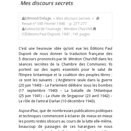
Mes discours secrets
Edmond Delage
, «
Mes discours secrets
»
Revue n° 045 Février 1948
- p. 277-277
Auteur(s) de l'ouvrage : Winston Churchill
Éditions Paul Dupont, 1947 ; 141 pages
C’est une heureuse idée qu’ont eue les Éditions Paul
Dupont de nous donner la traduction française des
5 discours prononcés par M. Winston Churchill dans les
séances secrètes de la Chambre des Communes. Ils
portent sur des sujets essentiels pour le salut de
l’Empire britannique et la coalition des peuples libres ;
ce sont les suivants : L’Angleterre seule dans la guerre
(20 juin 1940) – Le Parlement délibère sous les bombes
(17 septembre 1940) – La bataille de l’Atlantique
(25 juin 1941) – La chute de Singapour (23 avril 1942) –
Le rôle de l’amiral Darlan (10 décembre 1943).
Aujourd’hui, que de nombreuses publications politiques
et techniques commencent à éclairer de mieux en mieux
les points restés obscurs au cours de la lutte elle-même,
beaucoup de passages de ces harangues ne nous