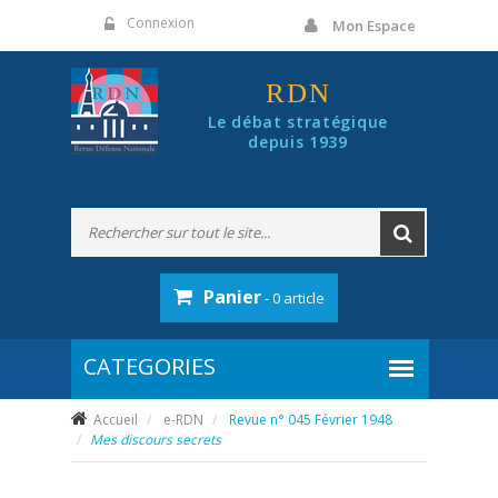
Panneau de gestion des cookies
Connexion
Mon Espace
RDN
Le débat stratégique
depuis 1939
Panier
- 0 article
Accueil
e-RDN
Revue n° 045 Février 1948
Mes discours secrets