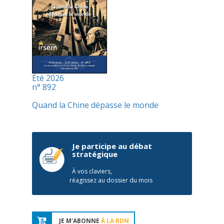
Été 2026
n° 892
Quand la Chine dépasse le monde
Je participe au débat
stratégique
À vos claviers,
réagissez au dossier du mois
JE M'ABONNE
À LA RDN