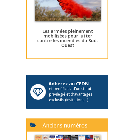
Les armées pleinement
mobilisées pour lutter
contre les incendies du Sud-
Ouest
Adhérez au CEDN
et bénéficiez d'un statut
privilégié et d'avantages
exclusifs (invitations...)
Anciens numéros