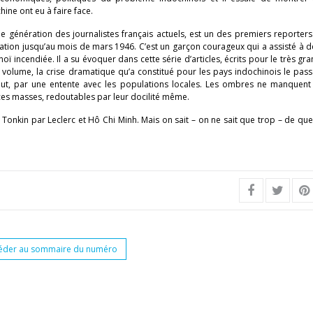
hine ont eu à faire face.
une génération des journalistes français actuels, est un des premiers reporters
bération jusqu’au mois de mars 1946. C’est un garçon courageux qui a assisté à 
 incendiée. Il a su évoquer dans cette série d’articles, écrits pour le très gra
n volume, la crise dramatique qu’a constitué pour les pays indochinois le pas
tout, par une entente avec les populations locales. Les ombres ne manquent
ces masses, redoutables par leur docilité même.
au Tonkin par Leclerc et Hô Chi Minh. Mais on sait – on ne sait que trop – de que
éder au sommaire du numéro