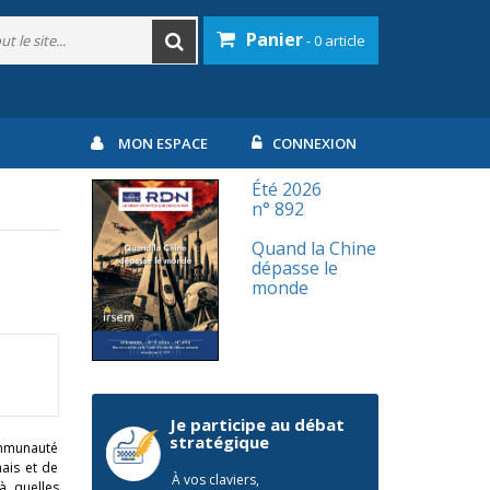
Panier
- 0 article
MON ESPACE
CONNEXION
Été 2026
n° 892
Quand la Chine
dépasse le
monde
Je participe au débat
stratégique
communauté
ais et de
À vos claviers,
à quelles