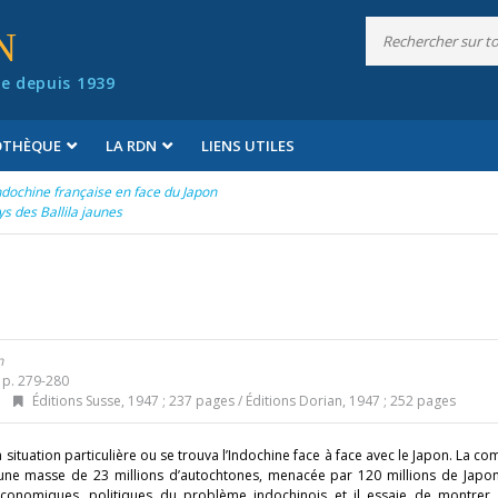
N
e depuis 1939
IOTHÈQUE
LA RDN
LIENS UTILES
ndochine française en face du Japon
s des Ballila jaunes
n
 p. 279-280
Éditions Susse, 1947 ; 237 pages / Éditions Dorian, 1947 ; 252 pages
a situation particulière ou se trouva l’Indochine face à face avec le Japon. La 
une masse de 23 millions d’autochtones, menacée par 120 millions de Japon
 économiques, politiques du problème indochinois et il essaie de montrer 