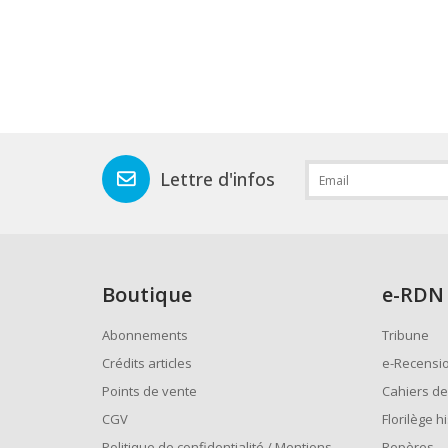
Lettre d'infos
Boutique
e
-RDN
Abonnements
Tribune
Crédits articles
e-Recensi
Points de vente
Cahiers de
CGV
Florilège h
Politique de confidentialité / Mentions
Repères