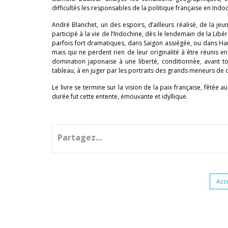
difficultés les responsables de la politique française en Indoc
André Blanchet, un des espoirs, d’ailleurs réalisé, de la je
participé à la vie de l’Indochine, dès le lendemain de la Li
parfois fort dramatiques, dans Saïgon assiégée, ou dans Hanoï
mais qui ne perdent rien de leur originalité à être réunis e
domination japonaise à une liberté, conditionnée, avant 
tableau, à en juger par les portraits des grands meneurs de 
Le livre se termine sur la vision de la paix française, fêtée 
durée fut cette entente, émouvante et idyllique.
Partagez...
Acc