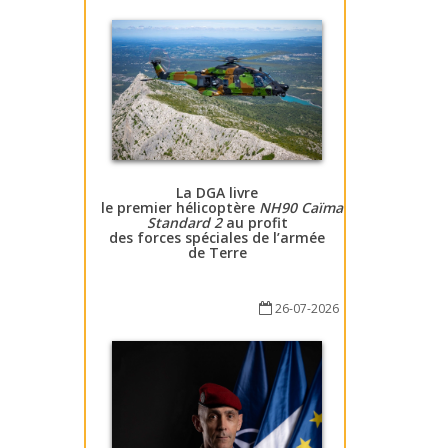
La DGA livre
le premier hélicoptère
NH90 Caïman
Standard 2
au profit
des forces spéciales de l’armée
de Terre
26-07-2026