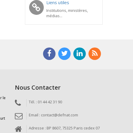
Liens utiles
Institutions, ministères,
médias...
Nous Contacter
r le
Tél. : 01 44 42 31 90
Email : contact@defnat.com
ourt
Adresse : BP 8607, 75325 Paris cedex 07