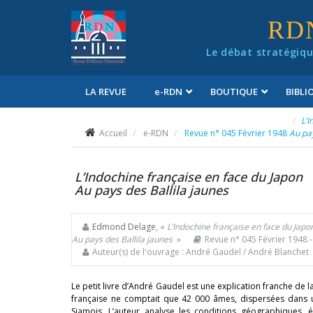
Panneau de gestion des cookies
RD
Le débat stratégiqu
LA REVUE
e
-RDN
BOUTIQUE
BIBL
Conditions générales de vente
L’I
Accueil
e-RDN
Revue n° 045 Février 1948
Au pay
L’Indochine française en face du Japon
Au pays des Ballila jaunes
Edmond Delage
, «
L’Indochine française en face du Japo
Au pays des Ballila jaunes
»
Revue n° 045 Février 1948
-
Auteur(s) de l'ouvrage : André Gaudel / André Blanchet
Le petit livre d’André Gaudel est une explication franche de l
française ne comptait que 42 000 âmes, dispersées dans 
Siamois. L’auteur analyse les conditions géographiques,