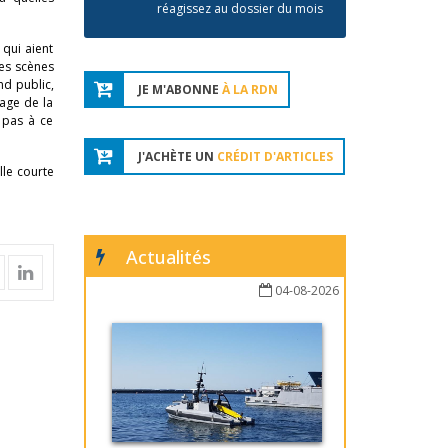
réagissez au dossier du mois
 qui aient
des scènes
nd public,
JE M'ABONNE
À LA RDN
sage de la
 pas à ce
J'ACHÈTE UN
CRÉDIT D'ARTICLES
lle courte
Actualités
04-08-2026