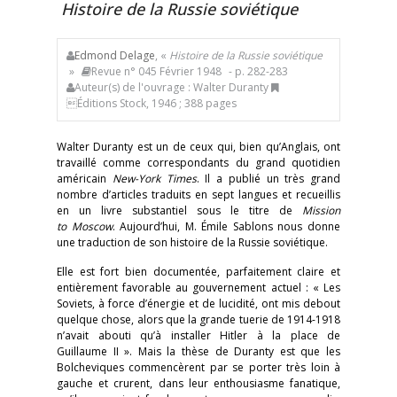
Histoire de la Russie soviétique
Edmond Delage
, «
Histoire de la Russie soviétique
»
Revue n° 045 Février 1948
- p. 282-283
Auteur(s) de l'ouvrage : Walter Duranty
Éditions Stock, 1946 ; 388 pages
Walter Duranty est un de ceux qui, bien qu’Anglais, ont
travaillé comme correspondants du grand quotidien
américain
New-York Times
. Il a publié un très grand
nombre d’articles traduits en sept langues et recueillis
en un livre substantiel sous le titre de
Mission
to Moscow
. Aujourd’hui, M. Émile Sablons nous donne
une traduction de son histoire de la Russie soviétique.
Elle est fort bien documentée, parfaitement claire et
entièrement favorable au gouvernement actuel : « Les
Soviets, à force d’énergie et de lucidité, ont mis debout
quelque chose, alors que la grande tuerie de 1914-1918
n’avait abouti qu’à installer Hitler à la place de
Guillaume II ». Mais la thèse de Duranty est que les
Bolcheviques commencèrent par se porter très loin à
gauche et crurent, dans leur enthousiasme fanatique,