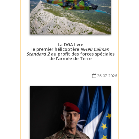
La DGA livre
le premier hélicoptère
NH90 Caïman
Standard 2
au profit des forces spéciales
de l’armée de Terre
26-07-2026