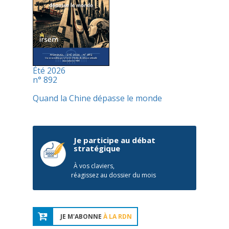
Été 2026
n° 892
Quand la Chine dépasse le monde
Je participe au débat
stratégique
À vos claviers,
réagissez au dossier du mois
JE M'ABONNE
À LA RDN