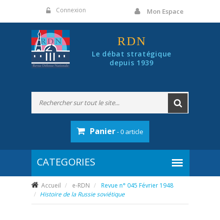
Panneau de gestion des cookies
Connexion
Mon Espace
RDN
Le débat stratégique
depuis 1939
Panier
- 0 article
Accueil
e-RDN
Revue n° 045 Février 1948
Histoire de la Russie soviétique