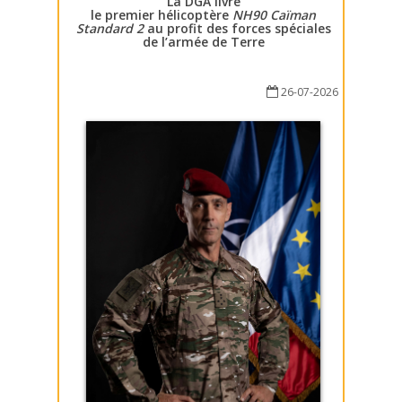
La DGA livre
le premier hélicoptère
NH90 Caïman
Standard 2
au profit des forces spéciales
de l’armée de Terre
26-07-2026