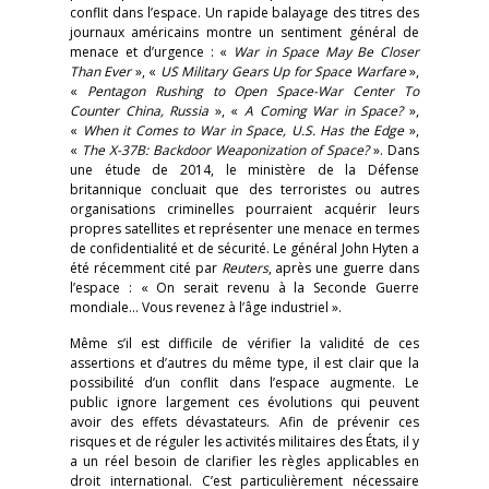
conflit dans l’espace. Un rapide balayage des titres des
journaux américains montre un sentiment général de
menace et d’urgence : «
War in Space May Be Closer
Than Ever
», «
US Military Gears Up for Space Warfare
»,
«
Pentagon Rushing to Open Space-War Center To
Counter China, Russia
», «
A Coming War in Space?
»,
«
When it Comes to War in Space, U.S. Has the Edge
»,
«
The X-37B: Backdoor Weaponization of Space?
». Dans
une étude de 2014, le ministère de la Défense
britannique concluait que des terroristes ou autres
organisations criminelles pourraient acquérir leurs
propres satellites et représenter une menace en termes
de confidentialité et de sécurité. Le général John Hyten a
été récemment cité par
Reuters
, après une guerre dans
l’espace : « On serait revenu à la Seconde Guerre
mondiale… Vous revenez à l’âge industriel ».
Même s’il est difficile de vérifier la validité de ces
assertions et d’autres du même type, il est clair que la
possibilité d’un conflit dans l’espace augmente. Le
public ignore largement ces évolutions qui peuvent
avoir des effets dévastateurs. Afin de prévenir ces
risques et de réguler les activités militaires des États, il y
a un réel besoin de clarifier les règles applicables en
droit international. C’est particulièrement nécessaire