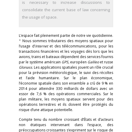
is necessary to increase discussions to
consolidate the current base of law concerning
the usage of space.
L’espace fait pleinement partie de notre vie quotidienne.
*
Nous sommes tributaires des moyens spatiaux pour
l’usage d’
Internet
et des télécommunications, pour les
transactions financières et les voyages dès lors que les
avions, trains et bateaux dépendent des services fournis
par le système américain
GPS
, européen
Galileo
et russe
Glonass
. Les applications spatiales jouent un rôle crucial
pour la prévision météorologique, le suivi des récoltes
et l’aide humanitaire. Sur le plan économique,
l’économie spatiale dans son ensemble a crû de 9 % en
2014 pour atteindre 330 milliards de dollars avec un
essor de 7,6 % des opérations commerciales. Sur le
plan militaire, les moyens spatiaux servent pour des
opérations terrestres et ils doivent être protégés du
risque d’une attaque potentielle.
Compte tenu du nombre croissant d’États et d’acteurs
non étatiques intervenant dans l’espace, des
préoccupations croissantes s’expriment sur le risque de