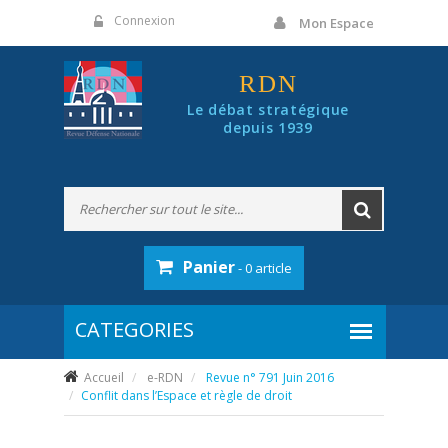
Panneau de gestion des cookies
Connexion
Mon Espace
RDN
Le débat stratégique
depuis 1939
Panier
- 0 article
Accueil
e-RDN
Revue n° 791 Juin 2016
Conflit dans l’Espace et règle de droit