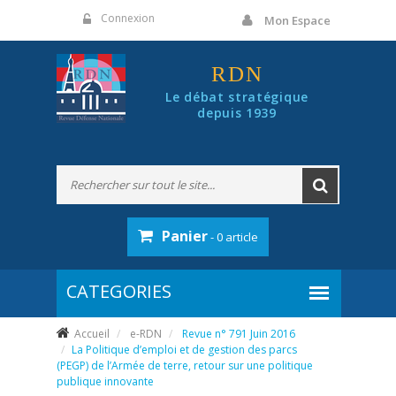
Panneau de gestion des cookies
Connexion
Mon Espace
RDN
Le débat stratégique
depuis 1939
Panier
- 0 article
Accueil
e-RDN
Revue n° 791 Juin 2016
La Politique d’emploi et de gestion des parcs
(PEGP) de l’Armée de terre, retour sur une politique
publique innovante