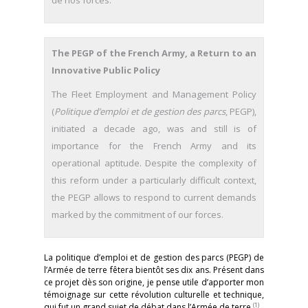
de nos forces.
The PEGP of the French Army, a Return to an
Innovative Public Policy
The Fleet Employment and Management Policy
(
Politique d’emploi et de gestion des parcs
, PEGP),
initiated a decade ago, was and still is of
importance for the French Army and its
operational aptitude. Despite the complexity of
this reform under a particularly difficult context,
the PEGP allows to respond to current demands
marked by the commitment of our forces.
La politique d’emploi et de gestion des parcs (PEGP) de
l’Armée de terre fêtera bientôt ses dix ans. Présent dans
ce projet dès son origine, je pense utile d’apporter mon
témoignage sur cette révolution culturelle et technique,
(1)
qui fut un grand sujet de débat dans l’Armée de terre
.