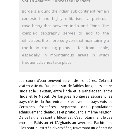
South Asia
: Contested Borders
Borders around the Indian sub-continent remain
contested and highly militarised, a particular
case being that between India and China. The
complex geography serves to add to the
difficulties, the more so given that maintaining a
check on crossing points is far from simple,
especially in mountainous areas in which
frequent clashes take place.
Les cours d’eau peuvent servir de frontières. Cela est
vrai en Asie du Sud, mais sur de faibles longueurs, entre
l’Inde et le Pakistan, entre l’Inde et le Bangladesh, entre
l’Inde et le Népal. De longues frontières séparent les
pays d’Asie du Sud entre eux et avec les pays voisins.
Certaines frontières séparent des populations
ethniquement identiques et pratiquant la même religion.
De ce fait, elles sont artificielles ; c’est notamment le cas
entre le Pakistan et l’Afghanistan avec les Pachtouns.
Elles sont aussi très diversifiées, traversant un désert de