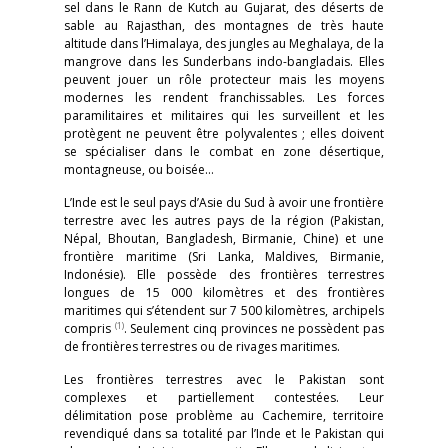
sel dans le Rann de Kutch au Gujarat, des déserts de
sable au Rajasthan, des montagnes de très haute
altitude dans l’Himalaya, des jungles au Meghalaya, de la
mangrove dans les Sunderbans indo-bangladais. Elles
peuvent jouer un rôle protecteur mais les moyens
modernes les rendent franchissables. Les forces
paramilitaires et militaires qui les surveillent et les
protègent ne peuvent être polyvalentes ; elles doivent
se spécialiser dans le combat en zone désertique,
montagneuse, ou boisée…
L’Inde est le seul pays d’Asie du Sud à avoir une frontière
terrestre avec les autres pays de la région (Pakistan,
Népal, Bhoutan, Bangladesh, Birmanie, Chine) et une
frontière maritime (Sri Lanka, Maldives, Birmanie,
Indonésie). Elle possède des frontières terrestres
longues de 15 000 kilomètres et des frontières
maritimes qui s’étendent sur 7 500 kilomètres, archipels
(1)
compris
. Seulement cinq provinces ne possèdent pas
de frontières terrestres ou de rivages maritimes.
Les frontières terrestres avec le Pakistan sont
complexes et partiellement contestées. Leur
délimitation pose problème au Cachemire, territoire
revendiqué dans sa totalité par l’Inde et le Pakistan qui