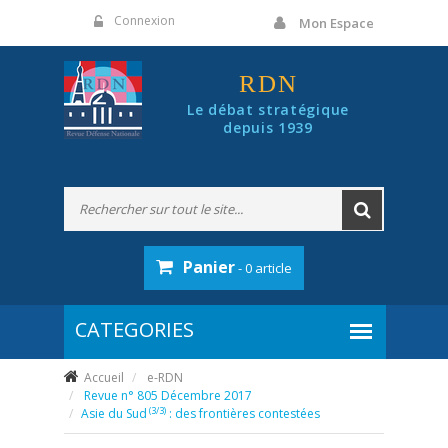
Panneau de gestion des cookies
Connexion
Mon Espace
RDN
Le débat stratégique
depuis 1939
Panier
- 0 article
Accueil
e-RDN
Revue n° 805 Décembre 2017
(3/3)
Asie du Sud
: des frontières contestées