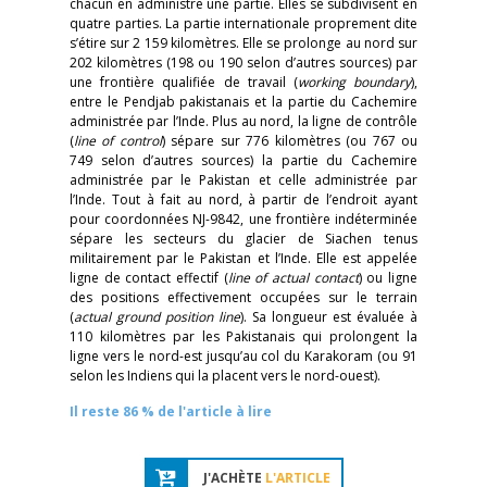
chacun en administre une partie. Elles se subdivisent en
quatre parties. La partie internationale proprement dite
s’étire sur 2 159 kilomètres. Elle se prolonge au nord sur
202 kilomètres (198 ou 190 selon d’autres sources) par
une frontière qualifiée de travail (
working boundary
),
entre le Pendjab pakistanais et la partie du Cachemire
administrée par l’Inde. Plus au nord, la ligne de contrôle
(
line of control
) sépare sur 776 kilomètres (ou 767 ou
749 selon d’autres sources) la partie du Cachemire
administrée par le Pakistan et celle administrée par
l’Inde. Tout à fait au nord, à partir de l’endroit ayant
pour coordonnées NJ-9842, une frontière indéterminée
sépare les secteurs du glacier de Siachen tenus
militairement par le Pakistan et l’Inde. Elle est appelée
ligne de contact effectif (
line of actual contact
) ou ligne
des positions effectivement occupées sur le terrain
(
actual ground position line
). Sa longueur est évaluée à
110 kilomètres par les Pakistanais qui prolongent la
ligne vers le nord-est jusqu’au col du Karakoram (ou 91
selon les Indiens qui la placent vers le nord-ouest).
Il reste 86 % de l'article à lire
J'ACHÈTE
L'ARTICLE