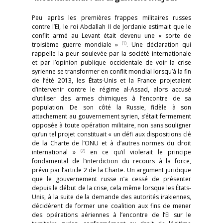
Peu après les premières frappes militaires russes
contre l’EI, le roi Abdallah II de Jordanie estimait que le
conflit armé au Levant était devenu une « sorte de
(1)
troisième guerre mondiale »
. Une déclaration qui
rappelle la peur soulevée par la société internationale
et par l’opinion publique occidentale de voir la crise
syrienne se transformer en conflit mondial lorsqu’à la fin
de l’été 2013, les États-Unis et la France projetaient
d’intervenir contre le régime al-Assad, alors accusé
d’utiliser des armes chimiques à l’encontre de sa
population. De son côté la Russie, fidèle à son
attachement au gouvernement syrien, s’était fermement
opposée à toute opération militaire, non sans souligner
qu’un tel projet constituait « un défi aux dispositions clé
de la Charte de l’ONU et à d’autres normes du droit
(2)
international »
en ce qu’il violerait le principe
fondamental de l’interdiction du recours à la force,
prévu par l’article 2 de la Charte. Un argument juridique
que le gouvernement russe n’a cessé de présenter
depuis le début de la crise, cela même lorsque les États-
Unis, à la suite de la demande des autorités irakiennes,
décidèrent de former une coalition aux fins de mener
des opérations aériennes à l’encontre de l’EI sur le