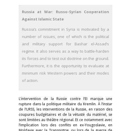
Russia at War: Russo-Syrian Cooperation
Against Islamic State
Russia’s commitment in Syria is motivated by a
number of issues, one of which is the political
and military support for Bashar el-Assad’s
regime. It also serves as a way to battle-harden
its forces and to test out doctrine on the ground.
Furthermore, it is the opportunity to evaluate at
minimum risk Western powers and their modes
of action.
L’intervention de la Russie contre l’EI marque une
rupture dans la politique militaire du Kremlin. À l’instar
de l’URSS, les interventions de la Russie, en raison des
coupures budgétaires et de la vétusté du matériel, se
sont limitées au théâtre régional. Et ce notamment avec
l’implication lors des conflits en ex-Yougoslavie, en
Moldavie avec la Transnistrie, ou lors de la guerre de