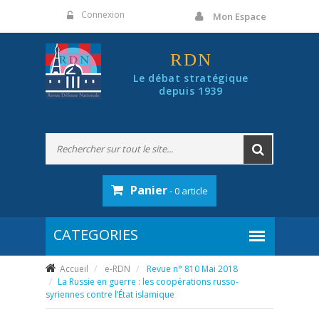
Panneau de gestion des cookies
Connexion
Mon Espace
RDN
Le débat stratégique
depuis 1939
Panier
- 0 article
Accueil
e-RDN
Revue n° 810 Mai 2018
La Russie en guerre : les coopérations russo-
syriennes contre l’État islamique