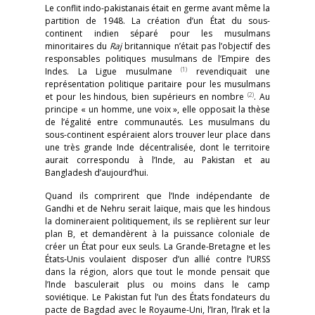
Le conflit indo-pakistanais était en germe avant même la
partition de 1948. La création d’un État du sous-
continent indien séparé pour les musulmans
minoritaires du
Raj
britannique n’était pas l’objectif des
responsables politiques musulmans de l’Empire des
(1)
Indes. La Ligue musulmane
revendiquait une
représentation politique paritaire pour les musulmans
(2)
et pour les hindous, bien supérieurs en nombre
. Au
principe « un homme, une voix », elle opposait la thèse
de l’égalité entre communautés. Les musulmans du
sous-continent espéraient alors trouver leur place dans
une très grande Inde décentralisée, dont le territoire
aurait correspondu à l’Inde, au Pakistan et au
Bangladesh d’aujourd’hui.
Quand ils comprirent que l’Inde indépendante de
Gandhi et de Nehru serait laïque, mais que les hindous
la domineraient politiquement, ils se replièrent sur leur
plan B, et demandèrent à la puissance coloniale de
créer un État pour eux seuls. La Grande-Bretagne et les
États-Unis voulaient disposer d’un allié contre l’URSS
dans la région, alors que tout le monde pensait que
l’Inde basculerait plus ou moins dans le camp
soviétique. Le Pakistan fut l’un des États fondateurs du
pacte de Bagdad avec le Royaume-Uni, l’Iran, l’Irak et la