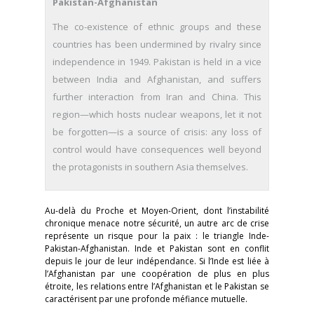
Pakistan-Afghanistan
The co-existence of ethnic groups and these
countries has been undermined by rivalry since
independence in 1949. Pakistan is held in a vice
between India and Afghanistan, and suffers
further interaction from Iran and China. This
region—which hosts nuclear weapons, let it not
be forgotten—is a source of crisis: any loss of
control would have consequences well beyond
the protagonists in southern Asia themselves.
Au-delà du Proche et Moyen-Orient, dont l’instabilité
chronique menace notre sécurité, un autre arc de crise
représente un risque pour la paix : le triangle Inde-
Pakistan-Afghanistan. Inde et Pakistan sont en conflit
depuis le jour de leur indépendance. Si l’Inde est liée à
l’Afghanistan par une coopération de plus en plus
étroite, les relations entre l’Afghanistan et le Pakistan se
caractérisent par une profonde méfiance mutuelle.