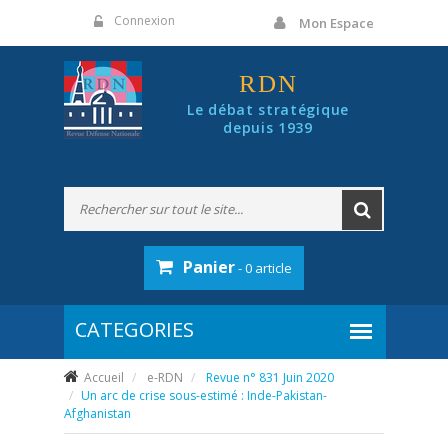
Panneau de gestion des cookies
Connexion
Mon Espace
RDN
Le débat stratégique
depuis 1939
Panier
- 0 article
Accueil
e-RDN
Revue n° 831 Juin 2020
Un arc de crise sous-estimé : Inde-Pakistan-
Afghanistan