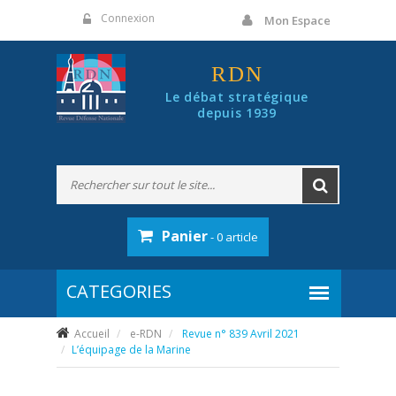
Panneau de gestion des cookies
Connexion
Mon Espace
RDN
Le débat stratégique
depuis 1939
Panier
- 0 article
Accueil
e-RDN
Revue n° 839 Avril 2021
L’équipage de la Marine