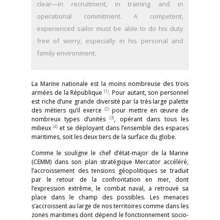
clear—in recruitment, in training and in
operational commitment. A competent,
experienced sailor must be able to do his duty
free of worry, especially in his personal and
family environment.
La Marine nationale est la moins nombreuse des trois
(1)
armées de la République
. Pour autant, son personnel
est riche d’une grande diversité par la très large palette
(2)
des métiers qu’il exerce
pour mettre en œuvre de
(3)
nombreux types d’unités
, opérant dans tous les
(4)
milieux
et se déployant dans l’ensemble des espaces
maritimes, soit les deux tiers de la surface du globe.
Comme le souligne le chef d’état-major de la Marine
(CEMM) dans son plan stratégique Mercator accéléré,
l’accroissement des tensions géopolitiques se traduit
par le retour de la confrontation en mer, dont
l’expression extrême, le combat naval, a retrouvé sa
place dans le champ des possibles. Les menaces
s’accroissent au large de nos territoires comme dans les
zones maritimes dont dépend le fonctionnement socio-