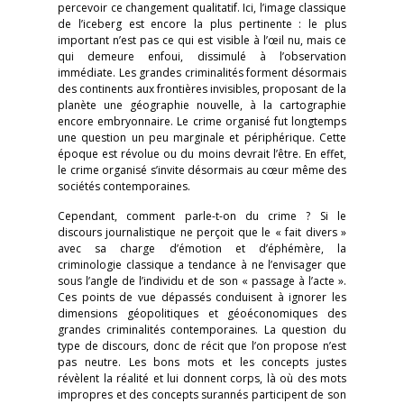
percevoir ce changement qualitatif. Ici, l’image classique
de l’iceberg est encore la plus pertinente : le plus
important n’est pas ce qui est visible à l’œil nu, mais ce
qui demeure enfoui, dissimulé à l’observation
immédiate. Les grandes criminalités forment désormais
des continents aux frontières invisibles, proposant de la
planète une géographie nouvelle, à la cartographie
encore embryonnaire. Le crime organisé fut longtemps
une question un peu marginale et périphérique. Cette
époque est révolue ou du moins devrait l’être. En effet,
le crime organisé s’invite désormais au cœur même des
sociétés contemporaines.
Cependant, comment parle-t-on du crime ? Si le
discours journalistique ne perçoit que le « fait divers »
avec sa charge d’émotion et d’éphémère, la
criminologie classique a tendance à ne l’envisager que
sous l’angle de l’individu et de son « passage à l’acte ».
Ces points de vue dépassés conduisent à ignorer les
dimensions géopolitiques et géoéconomiques des
grandes criminalités contemporaines. La question du
type de discours, donc de récit que l’on propose n’est
pas neutre. Les bons mots et les concepts justes
révèlent la réalité et lui donnent corps, là où des mots
impropres et des concepts surannés participent de son