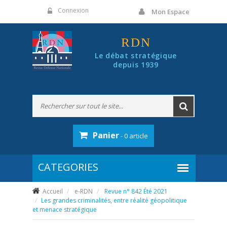
Panneau de gestion des cookies
Connexion
Mon Espace
RDN
Le débat stratégique
depuis 1939
Panier
- 0 article
Accueil
e-RDN
Revue n° 842 Été 2021
Les grandes criminalités, entre réalité géopolitique
et menace stratégique