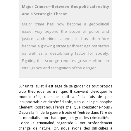
Major Crimes—Between Geopolitical reality
and a Strategic Threat
Major crime has now become a geopolitical
issue, way beyond the scope of police and
justice authorities alone. It has therefore
become a growing strategic threat against states
as well as a destabilising factor for society.
Fighting this scourge requires greater effort on
intelligence and recognition of the danger.
Sur un tel sujet, il est sage de se garder de tout propos
trop théorique ou irénique. Il convient d’évoquer le
monde réel, dans ce qu’il a à la fois de plus
insupportable et d’irrémédiable, ainsi que le philosophe
Clément Rosset nous l’enseigne. Que constatons-nous ?
Depuis la fin de la guerre froide et l’entrée dans l’ère de
la mondialisation chaotique, les grandes criminalités –
dont la criminalité organisée – ont profondément
changé de nature. Or, nous avons des difficultés à