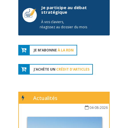
Je participe au débat
stratégique
À vos claviers,
réagissez au dossier du mois
JE M'ABONNE
À LA RDN
J'ACHÈTE UN
CRÉDIT D'ARTICLES
Actualités
04-08-2026