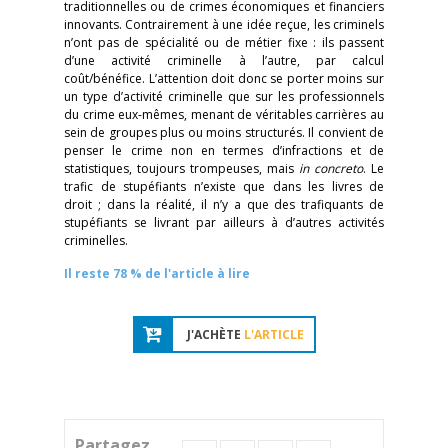
traditionnelles ou de crimes économiques et financiers
innovants. Contrairement à une idée reçue, les criminels
n’ont pas de spécialité ou de métier fixe : ils passent
d’une activité criminelle à l’autre, par calcul
coût/bénéfice. L’attention doit donc se porter moins sur
un type d’activité criminelle que sur les professionnels
du crime eux-mêmes, menant de véritables carrières au
sein de groupes plus ou moins structurés. Il convient de
penser le crime non en termes d’infractions et de
statistiques, toujours trompeuses, mais
in concreto
. Le
trafic de stupéfiants n’existe que dans les livres de
droit ; dans la réalité, il n’y a que des trafiquants de
stupéfiants se livrant par ailleurs à d’autres activités
criminelles.
Il reste 78 % de l'article à lire
J'ACHÈTE
L'ARTICLE
Partagez...