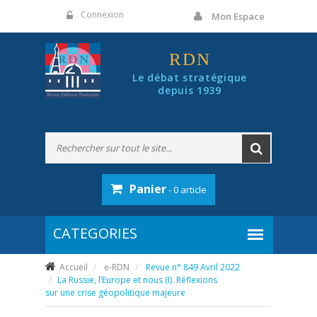
Panneau de gestion des cookies
Connexion
Mon Espace
RDN
Le débat stratégique
depuis 1939
Panier
- 0 article
Accueil
e-RDN
Revue n° 849 Avril 2022
La Russie, l’Europe et nous (I). Réflexions
sur une crise géopolitique majeure