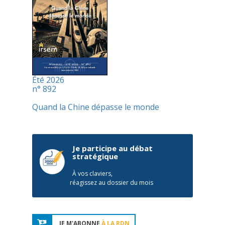
Été 2026
n° 892
Quand la Chine dépasse le monde
Je participe au débat
stratégique
À vos claviers,
réagissez au dossier du mois
JE M'ABONNE
À LA RDN