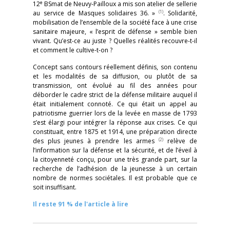
e
12
BSmat de Neuvy-Pailloux a mis son atelier de sellerie
(1)
au service de Masques solidaires 36. »
. Solidarité,
mobilisation de l’ensemble de la société face à une crise
sanitaire majeure, « l’esprit de défense » semble bien
vivant. Qu’est-ce au juste ? Quelles réalités recouvre-t-il
et comment le cultive-t-on ?
Concept sans contours réellement définis, son contenu
et les modalités de sa diffusion, ou plutôt de sa
transmission, ont évolué au fil des années pour
déborder le cadre strict de la défense militaire auquel il
était initialement connoté. Ce qui était un appel au
patriotisme guerrier lors de la levée en masse de 1793
s’est élargi pour intégrer la réponse aux crises. Ce qui
constituait, entre 1875 et 1914, une préparation directe
(2)
des plus jeunes à prendre les armes
relève de
l’information sur la défense et la sécurité, et de l’éveil à
la citoyenneté conçu, pour une très grande part, sur la
recherche de l’adhésion de la jeunesse à un certain
nombre de normes sociétales. Il est probable que ce
soit insuffisant.
Il reste 91 % de l'article à lire