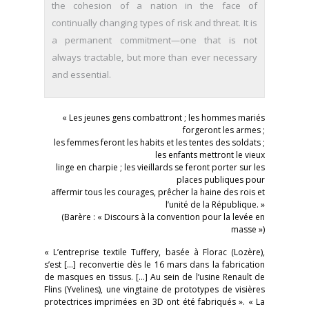
the cohesion of a nation in the face of
continually changing types of risk and threat. It is
a permanent commitment—one that is not
always tractable, but more than ever necessary
and essential.
« Les jeunes gens combattront ; les hommes mariés
forgeront les armes ;
les femmes feront les habits et les tentes des soldats ;
les enfants mettront le vieux
linge en charpie ; les vieillards se feront porter sur les
places publiques pour
affermir tous les courages, prêcher la haine des rois et
l’unité de la République. »
(Barère : « Discours à la convention pour la levée en
masse »)
« L’entreprise textile Tuffery, basée à Florac (Lozère),
s’est […] reconvertie dès le 16 mars dans la fabrication
de masques en tissus. […] Au sein de l’usine Renault de
Flins (Yvelines), une vingtaine de prototypes de visières
protectrices imprimées en 3D ont été fabriqués ». « La