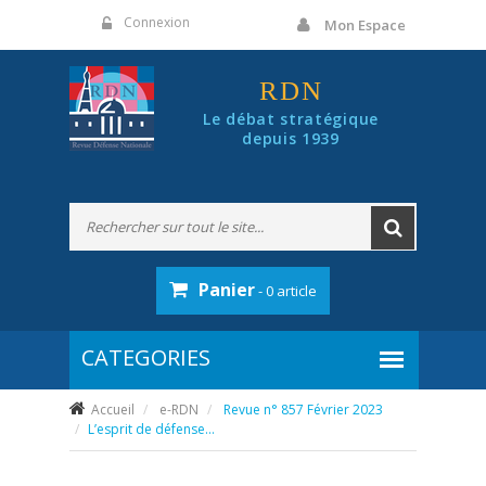
Panneau de gestion des cookies
Connexion
Mon Espace
RDN
Le débat stratégique
depuis 1939
Panier
- 0 article
Accueil
e-RDN
Revue n° 857 Février 2023
L’esprit de défense…