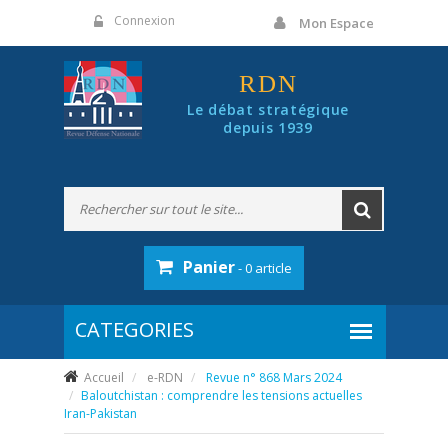
Panneau de gestion des cookies
Connexion
Mon Espace
RDN
Le débat stratégique
depuis 1939
Panier
- 0 article
Accueil
e-RDN
Revue n° 868 Mars 2024
Baloutchistan : comprendre les tensions actuelles
Iran-Pakistan