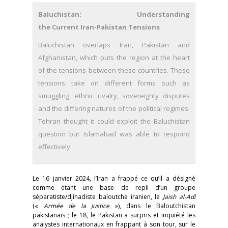
Baluchistan: Understanding
the Current Iran-Pakistan Tensions
Baluchistan overlaps Iran, Pakistan and
Afghanistan, which puts the region at the heart
of the tensions between these countries. These
tensions take on different forms such as
smuggling, ethnic rivalry, sovereignty disputes
and the differing natures of the political regimes.
Tehran thought it could exploit the Baluchistan
question but Islamabad was able to respond
effectively.
Le 16 janvier 2024, l’Iran a frappé ce qu’il a désigné
comme étant une base de repli d’un groupe
séparatiste/djihadiste baloutche iranien, le
Jaish al-Adl
(«
Armée de la Justice
»), dans le Baloutchistan
pakistanais ; le 18, le Pakistan a surpris et inquiété les
analystes internationaux en frappant à son tour, sur le