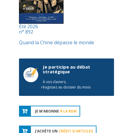
Été 2026
n° 892
Quand la Chine dépasse le monde
Je participe au débat
stratégique
À vos claviers,
réagissez au dossier du mois
JE M'ABONNE
À LA RDN
J'ACHÈTE UN
CRÉDIT D'ARTICLES