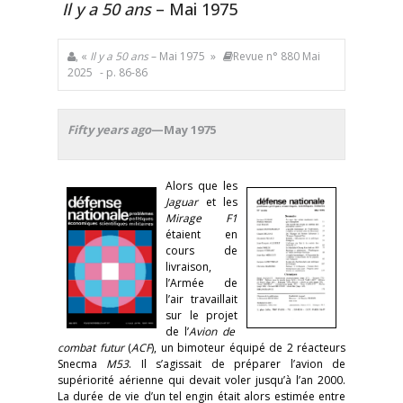
Il y a 50 ans
– Mai 1975
, «
Il y a 50 ans
– Mai 1975 »
Revue n° 880 Mai
2025
- p. 86-86
Fifty years ago
—May 1975
Alors que les
Jaguar
et les
Mirage F1
étaient en
cours de
livraison,
l’Armée de
l’air travaillait
sur le projet
de l’
Avion de
combat futur
(
ACF
), un bimoteur équipé de 2 réacteurs
Snecma
M53
. Il s’agissait de préparer l’avion de
supériorité aérienne qui devait voler jusqu’à l’an 2000.
La durée de vie d’un tel engin était alors estimée entre