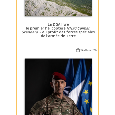
La DGA livre
le premier hélicoptère
NH90 Caïman
Standard 2
au profit des forces spéciales
de l’armée de Terre
26-07-2026