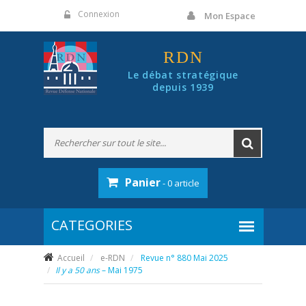
Panneau de gestion des cookies
Connexion
Mon Espace
RDN
Le débat stratégique
depuis 1939
Panier
- 0 article
Accueil
e-RDN
Revue n° 880 Mai 2025
Il y a 50 ans
– Mai 1975