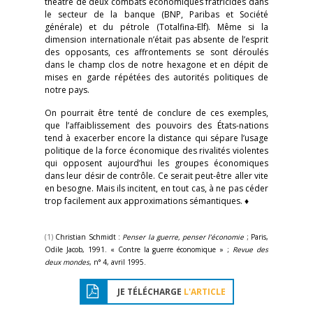
théâtre de deux combats économiques fratricides dans
le secteur de la banque (BNP, Paribas et Société
générale) et du pétrole (Totalfina-Elf). Même si la
dimension internationale n’était pas absente de l’esprit
des opposants, ces affrontements se sont déroulés
dans le champ clos de notre hexagone et en dépit de
mises en garde répétées des autorités politiques de
notre pays.
On pourrait être tenté de conclure de ces exemples,
que l’affaiblissement des pouvoirs des États-nations
tend à exacerber encore la distance qui sépare l’usage
politique de la force économique des rivalités violentes
qui opposent aujourd’hui les groupes économiques
dans leur désir de contrôle. Ce serait peut-être aller vite
en besogne. Mais ils incitent, en tout cas, à ne pas céder
trop facilement aux approximations sémantiques. ♦
(1)
Christian Schmidt :
Penser la guerre, penser l’économie
; Paris,
Odile Jacob, 1991. « Contre la guerre économique » ;
Revue des
deux mondes
, n° 4, avril 1995.
JE TÉLÉCHARGE
L'ARTICLE