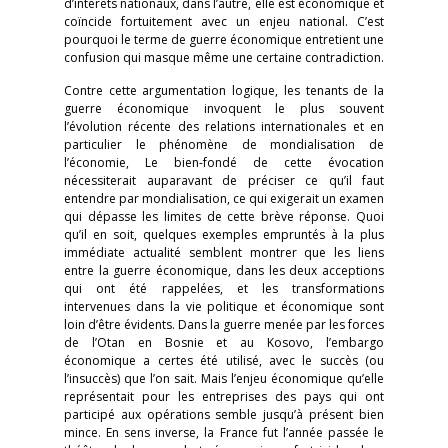
d’intérêts nationaux, dans l’autre, elle est économique et
coïncide fortuitement avec un enjeu national. C’est
pourquoi le terme de guerre économique entretient une
confusion qui masque même une certaine contradiction.
Contre cette argumentation logique, les tenants de la
guerre économique invoquent le plus souvent
l’évolution récente des relations internationales et en
particulier le phénomène de mondialisation de
l’économie, Le bien-fondé de cette évocation
nécessiterait auparavant de préciser ce qu’il faut
entendre par mondialisation, ce qui exigerait un examen
qui dépasse les limites de cette brève réponse. Quoi
qu’il en soit, quelques exemples empruntés à la plus
immédiate actualité semblent montrer que les liens
entre la guerre économique, dans les deux acceptions
qui ont été rappelées, et les transformations
intervenues dans la vie politique et économique sont
loin d’être évidents. Dans la guerre menée par les forces
de l’Otan en Bosnie et au Kosovo, l’embargo
économique a certes été utilisé, avec le succès (ou
l’insuccès) que l’on sait. Mais l’enjeu économique qu’elle
représentait pour les entreprises des pays qui ont
participé aux opérations semble jusqu’à présent bien
mince. En sens inverse, la France fut l’année passée le