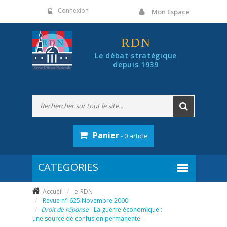
Panneau de gestion des cookies
Connexion
Mon Espace
RDN
Le débat stratégique
depuis 1939
Panier
- 0 article
Accueil
e-RDN
Revue n° 625 Novembre 2000
Droit de réponse
- La guerre économique :
une source de confusion permanente