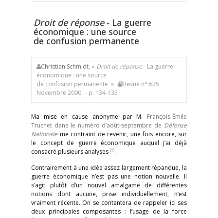
Droit de réponse
- La guerre
économique : une source
de confusion permanente
Christian Schmidt
, «
Droit de réponse
- La guerre
économique : une source
de confusion permanente »
Revue n° 625
Novembre 2000
- p. 134-135
Ma mise en cause anonyme par M.
François-Émile
Truchet dans le numéro d’août-septembre de
Défense
Nationale
me contraint de revenir, une fois encore, sur
le concept de guerre économique auquel j’ai déjà
(1)
consacré plusieurs analyses
.
Contrairement à une idée assez largement répandue, la
guerre économique n’est pas une notion nouvelle. Il
s’agit plutôt d’un nouvel amalgame de différentes
notions dont aucune, prise individuellement, n’est
vraiment récente. On se contentera de rappeler ici ses
deux principales composantes : l’usage de la force