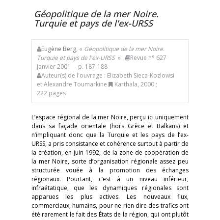
Géopolitique de la mer Noire.
Turquie et pays de l'ex-URSS
Eugène Berg
, «
Géopolitique de la mer Noire.
Turquie et pays de l'ex-URSS
»
Revue n° 627
Janvier 2001
- p. 187-188
Auteur(s) de l'ouvrage : Elizabeth Sieca-Kozlowsi
et Alexandre Toumarkine
Karthala, 2000 ;
222 pages
L’espace régional de la mer Noire, perçu ici uniquement
dans sa façade orientale (hors Grèce et Balkans) et
n’impliquant donc que la Turquie et les pays de l’ex-
URSS, a pris consistance et cohérence surtout à partir de
la création, en juin 1992, de la zone de coopération de
la mer Noire, sorte d’organisation régionale assez peu
structurée vouée à la promotion des échanges
régionaux. Pourtant, c’est à un niveau inférieur,
infraétatique, que les dynamiques régionales sont
apparues les plus actives. Les nouveaux flux,
commerciaux, humains, pour ne rien dire des trafics ont
été rarement le fait des États de la région, qui ont plutôt