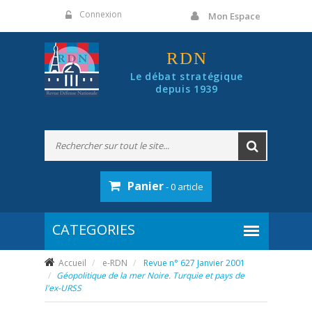
Panneau de gestion des cookies
Connexion
Mon Espace
RDN
Le débat stratégique
depuis 1939
Panier
- 0 article
Accueil
e-RDN
Revue n° 627 Janvier 2001
Géopolitique de la mer Noire. Turquie et pays de
l'ex-URSS