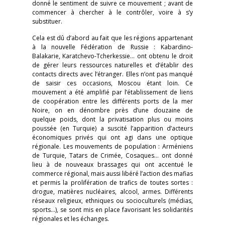
donné le sentiment de suivre ce mouvement ; avant de
commencer à chercher à le contrôler, voire à s’y
substituer.
Cela est dû d’abord au fait que les régions appartenant
à la nouvelle Fédération de Russie : Kabardino-
Balakarie, Karatchevo-Tcherkessie… ont obtenu le droit
de gérer leurs ressources naturelles et d’établir des
contacts directs avec l’étranger. Elles n’ont pas manqué
de saisir ces occasions, Moscou étant loin. Ce
mouvement a été amplifié par l’établissement de liens
de coopération entre les différents ports de la mer
Noire, on en dénombre près d’une douzaine de
quelque poids, dont la privatisation plus ou moins
poussée (en Turquie) a suscité l’apparition d’acteurs
économiques privés qui ont agi dans une optique
régionale. Les mouvements de population : Arméniens
de Turquie, Tatars de Crimée, Cosaques… ont donné
lieu à de nouveaux brassages qui ont accentué le
commerce régional, mais aussi libéré l’action des mafias
et permis la prolifération de trafics de toutes sortes :
drogue, matières nucléaires, alcool, armes. Différents
réseaux religieux, ethniques ou socioculturels (médias,
sports…), se sont mis en place favorisant les solidarités
régionales et les échanges.