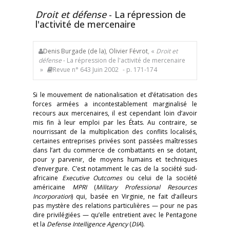
Droit et défense
- La répression de
l'activité de mercenaire
Denis Burgade (de la)
,
Olivier Févrot
, «
Droit et
défense
- La répression de l'activité de mercenaire
»
Revue n° 643 Juin 2002
- p. 171-174
Si le mouvement de nationalisation et d’étatisation des
forces armées a incontestablement marginalisé le
recours aux mercenaires, il est cependant loin d’avoir
mis fin à leur emploi par les États. Au contraire, se
nourrissant de la multiplication des conflits localisés,
certaines entreprises privées sont passées maîtresses
dans l’art du commerce de combattants en se dotant,
pour y parvenir, de moyens humains et techniques
d’envergure. C’est notamment le cas de la société sud-
africaine
Executive Outcomes
ou celui de la société
américaine
MPRI
(
Military Professional Resources
Incorporation
) qui, basée en Virginie, ne fait d’ailleurs
pas mystère des relations particulières — pour ne pas
dire privilégiées — qu’elle entretient avec le Pentagone
et la
Defense Intelligence Agency
(
DIA
).