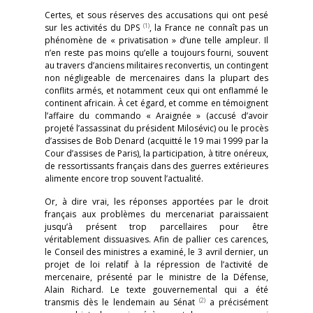
Certes, et sous réserves des accusations qui ont pesé
(1)
sur les activités du DPS
, la France ne connaît pas un
phénomène de « privatisation » d’une telle ampleur. Il
n’en reste pas moins qu’elle a toujours fourni, souvent
au travers d’anciens militaires reconvertis, un contingent
non négligeable de mercenaires dans la plupart des
conflits armés, et notamment ceux qui ont enflammé le
continent africain. À cet égard, et comme en témoignent
l’affaire du commando « Araignée » (accusé d’avoir
projeté l’assassinat du président Milosévic) ou le procès
d’assises de Bob Denard (acquitté le 19 mai 1999 par la
Cour d’assises de Paris), la participation, à titre onéreux,
de ressortissants français dans des guerres extérieures
alimente encore trop souvent l’actualité.
Or, à dire vrai, les réponses apportées par le droit
français aux problèmes du mercenariat paraissaient
jusqu’à présent trop parcellaires pour être
véritablement dissuasives. Afin de pallier ces carences,
le Conseil des ministres a examiné, le 3 avril dernier, un
projet de loi relatif à la répression de l’activité de
mercenaire, présenté par le ministre de la Défense,
Alain Richard. Le texte gouvernemental qui a été
(2)
transmis dès le lendemain au Sénat
a précisément