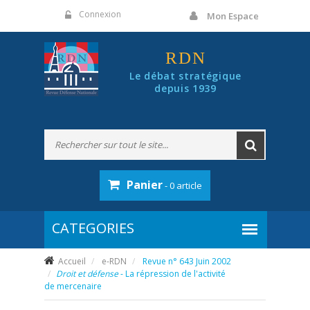
Panneau de gestion des cookies
Connexion
Mon Espace
RDN
Le débat stratégique
depuis 1939
Panier
- 0 article
Accueil
e-RDN
Revue n° 643 Juin 2002
Droit et défense
- La répression de l'activité
de mercenaire