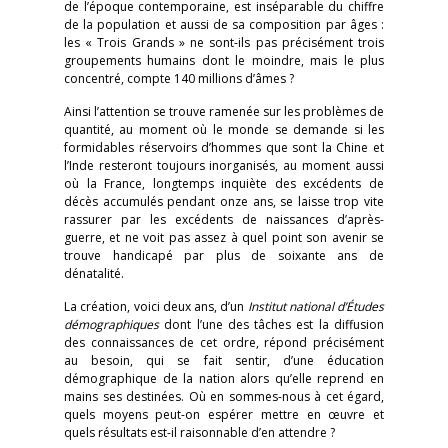
de l’époque contemporaine, est inséparable du chiffre
de la population et aussi de sa composition par âges :
les « Trois Grands » ne sont-ils pas précisément trois
groupements humains dont le moindre, mais le plus
concentré, compte 140 millions d’âmes ?
Ainsi l’attention se trouve ramenée sur les problèmes de
quantité, au moment où le monde se demande si les
formidables réservoirs d’hommes que sont la Chine et
l’Inde resteront toujours inorganisés, au moment aussi
où la France, longtemps inquiète des excédents de
décès accumulés pendant onze ans, se laisse trop vite
rassurer par les excédents de naissances d’après-
guerre, et ne voit pas assez à quel point son avenir se
trouve handicapé par plus de soixante ans de
dénatalité.
La création, voici deux ans, d’un
Institut national d’Études
démographiques
dont l’une des tâches est la diffusion
des connaissances de cet ordre, répond précisément
au besoin, qui se fait sentir, d’une éducation
démographique de la nation alors qu’elle reprend en
mains ses destinées. Où en sommes-nous à cet égard,
quels moyens peut-on espérer mettre en œuvre et
quels résultats est-il raisonnable d’en attendre ?