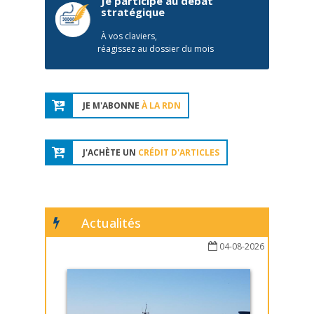
Je participe au débat
stratégique
À vos claviers,
réagissez au dossier du mois
JE M'ABONNE
À LA RDN
J'ACHÈTE UN
CRÉDIT D'ARTICLES
Actualités
04-08-2026