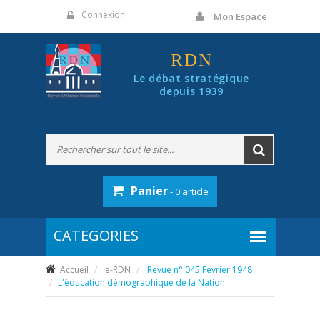
Panneau de gestion des cookies
Connexion
Mon Espace
RDN
Le débat stratégique
depuis 1939
Panier
- 0 article
Accueil
e-RDN
Revue n° 045 Février 1948
L'éducation démographique de la Nation