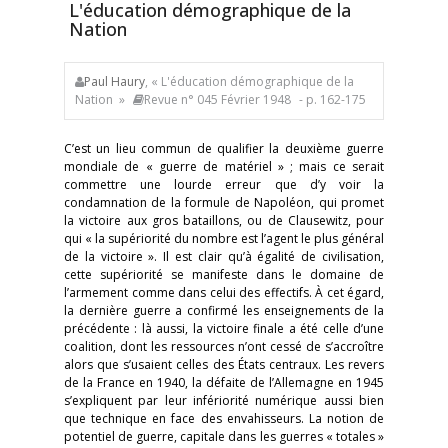
L'éducation démographique de la
Nation
Paul Haury
, « L'éducation démographique de la
Nation »
Revue n° 045 Février 1948
- p. 162-175
C’est un lieu commun de qualifier la deuxième guerre
mondiale de « guerre de matériel » ; mais ce serait
commettre une lourde erreur que d’y voir la
condamnation de la formule de Napoléon, qui promet
la victoire aux gros bataillons, ou de Clausewitz, pour
qui « la supériorité du nombre est l’agent le plus général
de la victoire ». Il est clair qu’à égalité de civilisation,
cette supériorité se manifeste dans le domaine de
l’armement comme dans celui des effectifs. À cet égard,
la dernière guerre a confirmé les enseignements de la
précédente : là aussi, la victoire finale a été celle d’une
coalition, dont les ressources n’ont cessé de s’accroître
alors que s’usaient celles des États centraux. Les revers
de la France en 1940, la défaite de l’Allemagne en 1945
s’expliquent par leur infériorité numérique aussi bien
que technique en face des envahisseurs. La notion de
potentiel de guerre, capitale dans les guerres « totales »