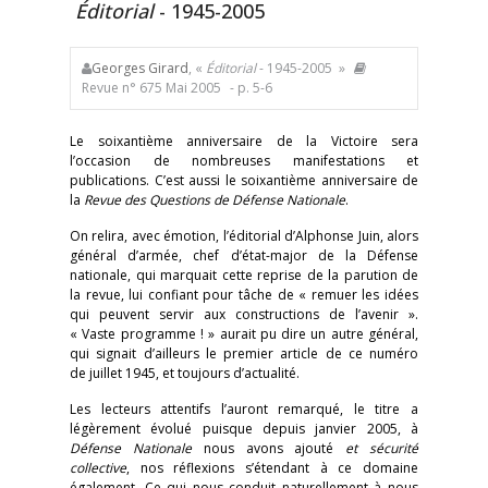
Éditorial
- 1945-2005
Georges Girard
, «
Éditorial
- 1945-2005 »
Revue n° 675 Mai 2005
- p. 5-6
Le soixantième anniversaire de la Victoire sera
l’occasion de nombreuses manifestations et
publications. C’est aussi le soixantième anniversaire de
la
Revue des Questions de Défense Nationale
.
On relira, avec émotion, l’éditorial d’Alphonse Juin, alors
général d’armée, chef d’état-major de la Défense
nationale, qui marquait cette reprise de la parution de
la revue, lui confiant pour tâche de « remuer les idées
qui peuvent servir aux constructions de l’avenir ».
« Vaste programme ! » aurait pu dire un autre général,
qui signait d’ailleurs le premier article de ce numéro
de juillet 1945, et toujours d’actualité.
Les lecteurs attentifs l’auront remarqué, le titre a
légèrement évolué puisque depuis janvier 2005, à
Défense Nationale
nous avons ajouté
et sécurité
collective
, nos réflexions s’étendant à ce domaine
également. Ce qui nous conduit naturellement à nous