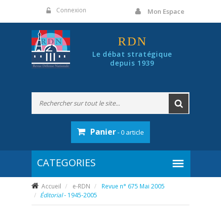
Panneau de gestion des cookies
Connexion
Mon Espace
RDN
Le débat stratégique
depuis 1939
Panier
- 0 article
Accueil
e-RDN
Revue n° 675 Mai 2005
Éditorial
- 1945-2005