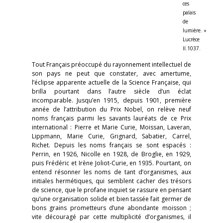
ces
palais
de
lumière. »
Lucrèce
II.1037.
Tout Français préoccupé du rayonnement intellectuel de
son pays ne peut que constater, avec amertume,
l’éclipse apparente actuelle de la Science Française, qui
brilla pourtant dans l’autre siècle d’un éclat
incomparable. Jusqu’en 1915, depuis 1901, première
année de l’attribution du Prix Nobel, on relève neuf
noms français parmi les savants lauréats de ce Prix
international : Pierre et Marie Curie, Moissan, Laveran,
Lippmann, Marie Curie, Grignard, Sabatier, Carrel,
Richet. Depuis les noms français se sont espacés :
Perrin, en 1926, Nicolle en 1928, de Broglie, en 1929,
puis Frédéric et Irène Joliot-Curie, en 1935. Pourtant, on
entend résonner les noms de tant d’organismes, aux
initiales hermétiques, qui semblent cacher des trésors
de science, que le profane inquiet se rassure en pensant
qu’une organisation solide et bien tassée fait germer de
bons grains prometteurs d’une abondante moisson ;
vite découragé par cette multiplicité d’organismes, il