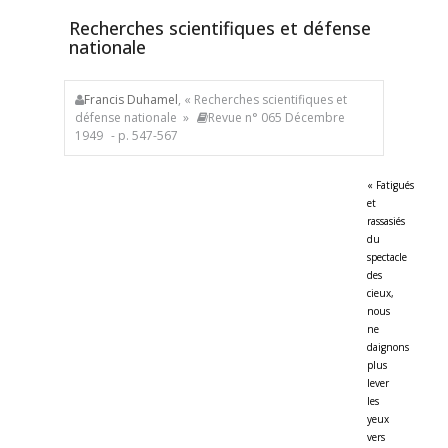
Recherches scientifiques et défense
nationale
Francis Duhamel
, « Recherches scientifiques et
défense nationale »
Revue n° 065 Décembre
1949
- p. 547-567
« Fatigués
et
rassasiés
du
spectacle
des
cieux,
nous
ne
daignons
plus
lever
les
yeux
vers