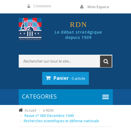
Panneau de gestion des cookies
Connexion
Mon Espace
RDN
Le débat stratégique
depuis 1939
Panier
- 0 article
Accueil
e-RDN
Revue n° 065 Décembre 1949
Recherches scientifiques et défense nationale