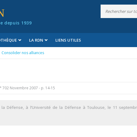
N
e depuis 1939
IOTHÈQUE
LA RDN
LIENS UTILES
Consolider nos alliances
n° 702 Novembre 2007
- p. 14-15
e la Défense, à l’Université de la Défense à Toulouse, le 11 septemb