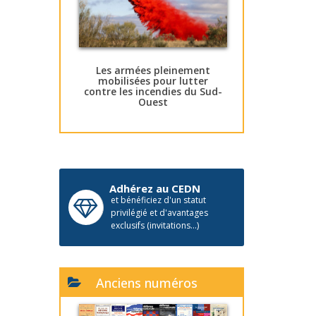
Les armées pleinement
mobilisées pour lutter
contre les incendies du Sud-
Ouest
Adhérez au CEDN
et bénéficiez d'un statut
privilégié et d'avantages
exclusifs (invitations...)
Anciens numéros