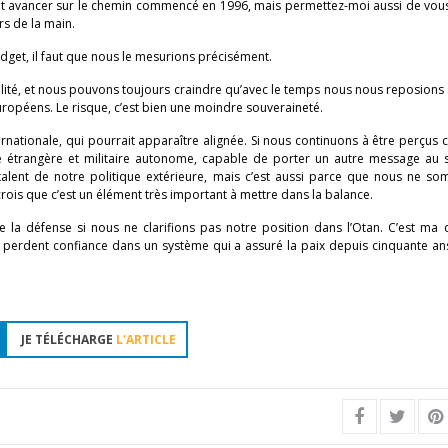
faut avancer sur le chemin commencé en 1996, mais permettez-moi aussi de vou
rs de la main.
udget, il faut que nous le mesurions précisément.
cilité, et nous pouvons toujours craindre qu’avec le temps nous nous reposions 
uropéens. Le risque, c’est bien une moindre souveraineté.
nternationale, qui pourrait apparaître alignée. Si nous continuons à être perçu
e étrangère et militaire autonome, capable de porter un autre message au s
alent de notre politique extérieure, mais c’est aussi parce que nous ne s
 crois que c’est un élément très important à mettre dans la balance.
 la défense si nous ne clarifions pas notre position dans l’Otan. C’est ma c
perdent confiance dans un système qui a assuré la paix depuis cinquante an
JE TÉLÉCHARGE
L'ARTICLE