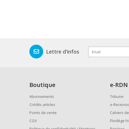
Lettre d'infos
Boutique
e
-RDN
Abonnements
Tribune
Crédits articles
e-Recensi
Points de vente
Cahiers de
CGV
Florilège h
Politique de confidentialité / Mentions
Repères