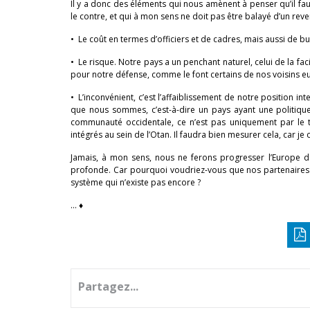
Il y a donc des éléments qui nous amènent à penser qu’il 
le contre, et qui à mon sens ne doit pas être balayé d’un reve
• Le coût en termes d’officiers et de cadres, mais aussi de b
• Le risque. Notre pays a un penchant naturel, celui de la fa
pour notre défense, comme le font certains de nos voisins e
• L’inconvénient, c’est l’affaiblissement de notre position i
que nous sommes, c’est-à-dire un pays ayant une politiqu
communauté occidentale, ce n’est pas uniquement par le t
intégrés au sein de l’Otan. Il faudra bien mesurer cela, car je
Jamais, à mon sens, nous ne ferons progresser l’Europe de
profonde. Car pourquoi voudriez-vous que nos partenaires 
système qui n’existe pas encore ?
… ♦
Partagez...