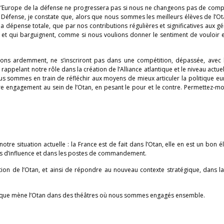
que l’Europe de la défense ne progressera pas si nous ne changeons pas de co
la Défense, je constate que, alors que nous sommes les meilleurs élèves de l’O
a dépense totale, que par nos contributions régulières et significatives aux g
et qui barguignent, comme si nous voulions donner le sentiment de vouloir
ns ardemment, ne s’inscriront pas dans une compétition, dépassée, avec l
 rappelant notre rôle dans la création de l’Alliance atlantique et le niveau actue
ous sommes en train de réfléchir aux moyens de mieux articuler la politique 
tre engagement au sein de l’Otan, en pesant le pour et le contre. Permettez-m
tre situation actuelle : la France est de fait dans l’Otan, elle en est un bon é
es d’influence et dans les postes de commandement.
mation de l’Otan, et ainsi de répondre au nouveau contexte stratégique, dans la
es que mène l’Otan dans des théâtres où nous sommes engagés ensemble.