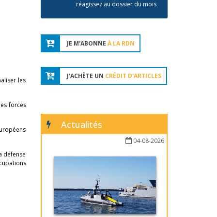
réagissez au dossier du mois
JE M'ABONNE
À LA RDN
J'ACHÈTE UN
CRÉDIT D'ARTICLES
aliser les
les forces
Actualités
européens
04-08-2026
a défense
ccupations