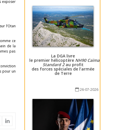
s exposer
sur l’Otan
s comme ce
ein de la
ommes pas
La DGA livre
le premier hélicoptère
NH90 Caïman
Standard 2
au profit
onviction
des forces spéciales de l’armée
s pour un
de Terre
26-07-2026