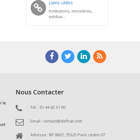
Liens utiles
Institutions, ministères,
médias...
Nous Contacter
r le
Tél. : 01 44 42 31 90
Email : contact@defnat.com
ourt
Adresse : BP 8607, 75325 Paris cedex 07