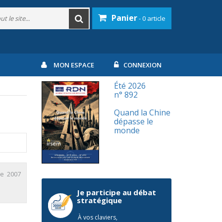
Panier
- 0 article
MON ESPACE
CONNEXION
Été 2026
n° 892
Quand la Chine
dépasse le
monde
re 2007
Je participe au débat
stratégique
À vos claviers,