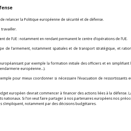
éfense
t de relancer la Politique européenne de sécurité et de défense.
travailler.
nt de l’UE : notamment en rendant permanent le centre d’opérations de l’UE.
pe de l’armement, notamment spatiales et de transport stratégique, et ration
opéanisant par exemple la formation initiale des officiers et en simplifiant 
 gendarmerie européenne…).
xemple pour mieux coordonner si nécessaire l’évacuation de ressortissants 
dget européen devrait commencer à financer des actions liées à la défense. L
ts nationaux. Si l’on veut faire partager à nos partenaires européens nos préo
nes s’impliquent, notamment par des décisions budgétaires.