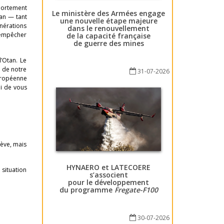
mportement
Le ministère des Armées engage
tan — tant
une nouvelle étape majeure
énérations
dans le renouvellement
 empêcher
de la capacité française
de guerre des mines
’Otan. Le
l de notre
31-07-2026
européenne
oi de vous
lève, mais
HYNAERO et LATECOERE
 situation
s’associent
pour le développement
du programme
Fregate-F100
30-07-2026