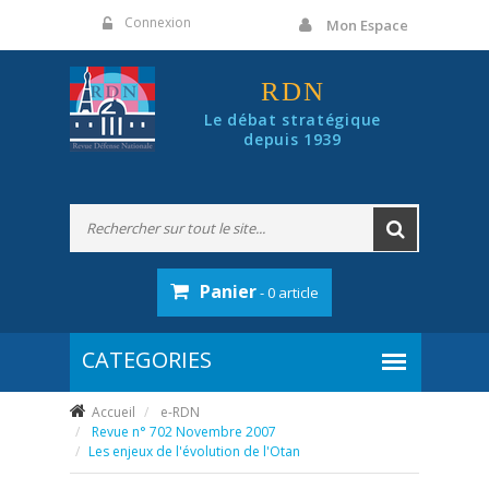
Panneau de gestion des cookies
Connexion
Mon Espace
RDN
Le débat stratégique
depuis 1939
Panier
- 0 article
Accueil
e-RDN
Revue n° 702 Novembre 2007
Les enjeux de l'évolution de l'Otan