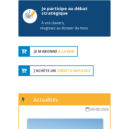
Je participe au débat
stratégique
À vos claviers,
réagissez au dossier du mois
JE M'ABONNE
À LA RDN
J'ACHÈTE UN
CRÉDIT D'ARTICLES
Actualités
04-08-2026