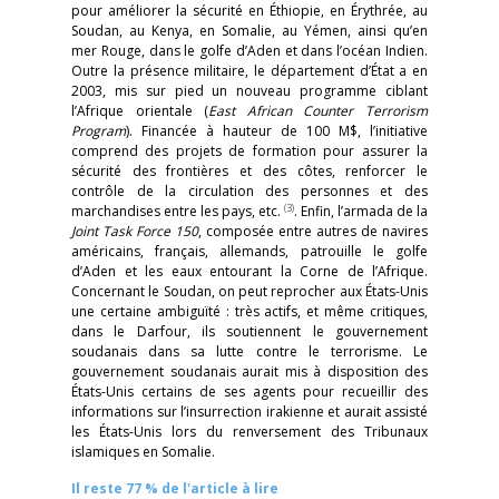
pour améliorer la sécurité en Éthiopie, en Érythrée, au
Soudan, au Kenya, en Somalie, au Yémen, ainsi qu’en
mer Rouge, dans le golfe d’Aden et dans l’océan Indien.
Outre la présence militaire, le département d’État a en
2003, mis sur pied un nouveau programme ciblant
l’Afrique orientale (
East African Counter Terrorism
Program
). Financée à hauteur de 100 M$, l’initiative
comprend des projets de formation pour assurer la
sécurité des frontières et des côtes, renforcer le
contrôle de la circulation des personnes et des
(3)
marchandises entre les pays, etc.
. Enfin, l’armada de la
Joint Task Force 150
, composée entre autres de navires
américains, français, allemands, patrouille le golfe
d’Aden et les eaux entourant la Corne de l’Afrique.
Concernant le Soudan, on peut reprocher aux États-Unis
une certaine ambiguïté : très actifs, et même critiques,
dans le Darfour, ils soutiennent le gouvernement
soudanais dans sa lutte contre le terrorisme. Le
gouvernement soudanais aurait mis à disposition des
États-Unis certains de ses agents pour recueillir des
informations sur l’insurrection irakienne et aurait assisté
les États-Unis lors du renversement des Tribunaux
islamiques en Somalie.
Il reste 77 % de l'article à lire