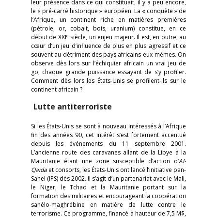
leur présence dans ce qui constituait, il y a peu encore,
le « pré-carré historique » européen. La « conquête » de
l’Afrique, un continent riche en matières premières
(pétrole, or, cobalt, bois, uranium) constitue, en ce
e
début de XXI
siècle, un enjeu majeur. Il est, en outre, au
cœur d’un jeu d’influence de plus en plus agressif et ce
souvent au détriment des pays africains eux-mêmes. On
observe dès lors sur l’échiquier africain un vrai jeu de
go, chaque grande puissance essayant de s’y profiler.
Comment dès lors les États-Unis se profilent-ils sur le
continent africain ?
Lutte antiterroriste
Si les États-Unis se sont à nouveau intéressés à l’Afrique
fin des années 90, cet intérêt s’est fortement accentué
depuis les événements du 11 septembre 2001.
L’ancienne route des caravanes allant de la Libye à la
Mauritanie étant une zone susceptible d’action d’
Al-
Qaïda
et consorts, les États-Unis ont lancé l’initiative pan-
Sahel (IPS) dès 2002. Il s’agit d’un partenariat avec le Mali,
le Niger, le Tchad et la Mauritanie portant sur la
formation des militaires et encourageant la coopération
sahélo-maghrébine en matière de lutte contre le
terrorisme. Ce programme, financé à hauteur de 7,5 M$,