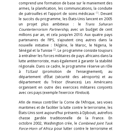
comprend une formation de base sur le maniement des
armes, la planification, les communications, la conduite
(1)
de patrouilles et l’apport de soins médicaux
. Devant
le succès du programme, les États-Unis lancent en 2005
un projet plus ambitieux : le
Trans Saharan
Counterterrorism Partnership
, avec un budget de cent
millions par an, et cela jusqu’en 2010. Aux quatre pays
partenaires de l’IPS, s’ajoutent cinq autres dans la
nouvelle initiative : l’Algérie, le Maroc, le Nigeria, le
(2)
Sénégal et la Tunisie
. Le programme consiste toujours
à entraîner les forces militaires de pays africains dans la
lutte antiterroriste, mais également à garantir la stabilité
régionale. Dans ce cadre, le programme réserve un rôle
à l’
USaid
(promotion de l’enseignement), au
département d’État (sécurité des aéroports) et au
département du Trésor (finances). Les Américains
organisent en outre des exercices militaires conjoints
avec ces pays (exemple l’exercice
Flintlock
).
Afin de mieux contrôler la Corne de l’Afrique, ses voies
maritimes et de faciliter la lutte contre le terrorisme, les
États-Unis sont aujourd’hui présents à Djibouti, autrefois
chasse gardée traditionnelle de la France. En
octobre 2002, Washington crée, le
Combined Joint Task
Force-Horn of Africa
pour lutter contre le terrorisme et