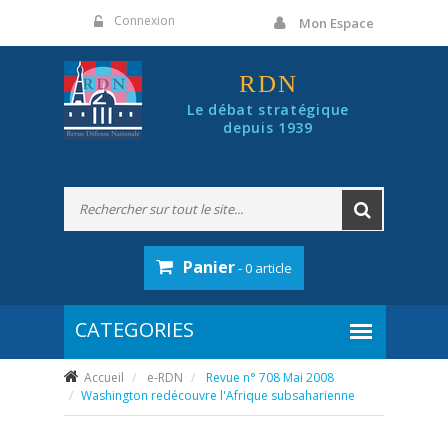
Panneau de gestion des cookies
Connexion
Mon Espace
RDN
Le débat stratégique
depuis 1939
Panier
- 0 article
Accueil
e-RDN
Revue n° 708 Mai 2008
Washington redécouvre l'Afrique subsaharienne