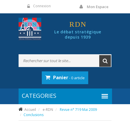
Panneau de gestion des cookies
Connexion
Mon Espace
RDN
Le débat stratégique
depuis 1939
Panier
- 0 article
Accueil
e-RDN
Revue n° 719 Mai 2009
Conclusions