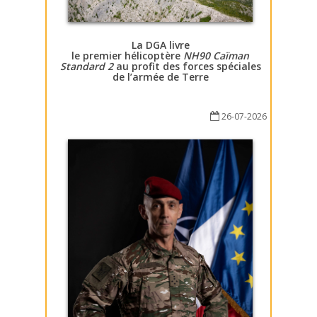
La DGA livre
le premier hélicoptère
NH90 Caïman
Standard 2
au profit des forces spéciales
de l’armée de Terre
26-07-2026