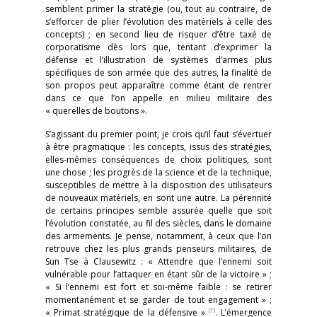
semblent primer la stratégie (ou, tout au contraire, de
s’efforcer de plier l’évolution des matériels à celle des
concepts) ; en second lieu de risquer d’être taxé de
corporatisme dès lors que, tentant d’exprimer la
défense et l’illustration de systèmes d’armes plus
spécifiques de son armée que des autres, la finalité de
son propos peut apparaître comme étant de rentrer
dans ce que l’on appelle en milieu militaire des
« querelles de boutons ».
S’agissant du premier point, je crois qu’il faut s’évertuer
à être pragmatique : les concepts, issus des stratégies,
elles-mêmes conséquences de choix politiques, sont
une chose ; les progrès de la science et de la technique,
susceptibles de mettre à la disposition des utilisateurs
de nouveaux matériels, en sont une autre. La pérennité
de certains principes semble assurée quelle que soit
l’évolution constatée, au fil des siècles, dans le domaine
des armements. Je pense, notamment, à ceux que l’on
retrouve chez les plus grands penseurs militaires, de
Sun Tse à Clausewitz : « Attendre que l’ennemi soit
vulnérable pour l’attaquer en étant sûr de la victoire » ;
« Si l’ennemi est fort et soi-même faible : se retirer
momentanément et se garder de tout engagement » ;
(1)
« Primat stratégique de la défensive »
. L’émergence