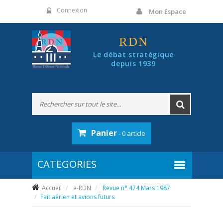
Panneau de gestion des cookies
Connexion
Mon Espace
RDN
Le débat stratégique
depuis 1939
Panier
- 0 article
Accueil
e-RDN
Revue n° 474 Mars 1987
Fait aérien et avions futurs