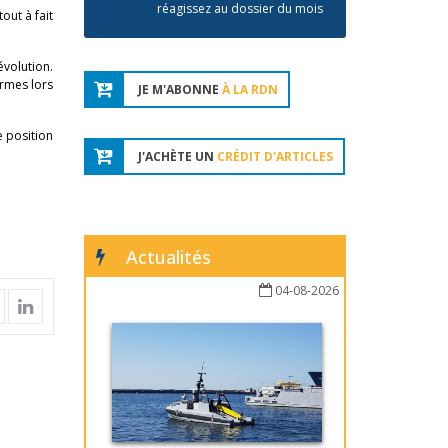
réagissez au dossier du mois
out à fait
évolution.
armes lors
JE M'ABONNE
À LA RDN
e position
J'ACHÈTE UN
CRÉDIT D'ARTICLES
Actualités
04-08-2026