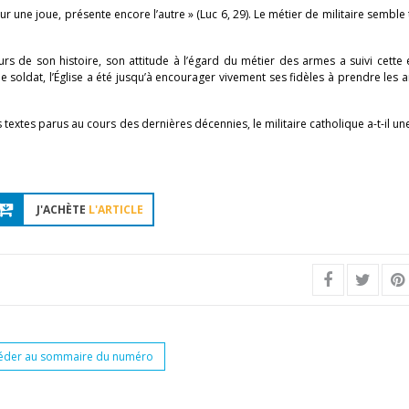
r une joue, présente encore l’autre » (Luc 6, 29). Le métier de militaire semble t
ours de son histoire, son attitude à l’égard du métier des armes a suivi cette 
i de soldat, l’Église a été jusqu’à encourager vivement ses fidèles à prendre les 
extes parus au cours des dernières décennies, le militaire catholique a-t-il un
J'ACHÈTE
L'ARTICLE
éder au sommaire du numéro