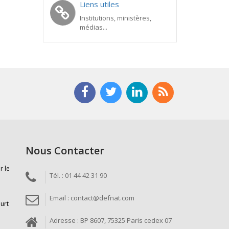
Liens utiles
Institutions, ministères,
médias...
Nous Contacter
r le
Tél. : 01 44 42 31 90
Email : contact@defnat.com
ourt
Adresse : BP 8607, 75325 Paris cedex 07