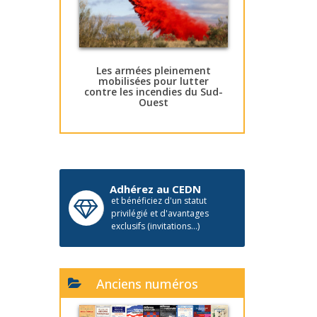
Les armées pleinement
mobilisées pour lutter
contre les incendies du Sud-
Ouest
Adhérez au CEDN
et bénéficiez d'un statut
privilégié et d'avantages
exclusifs (invitations...)
Anciens numéros