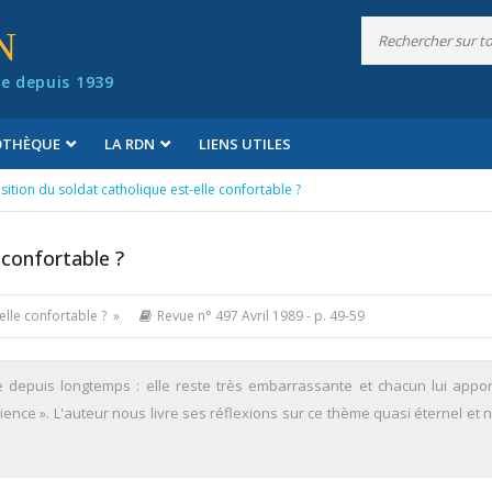
N
e depuis 1939
IOTHÈQUE
LA RDN
LIENS UTILES
sition du soldat catholique est-elle confortable ?
 confortable ?
elle confortable ? »
Revue n° 497 Avril 1989
- p. 49-59
 depuis longtemps : elle reste très embarrassante et chacun lui appo
ience ». L'auteur nous livre ses réflexions sur ce thème quasi éternel et 