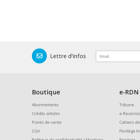
Lettre d'infos
Boutique
e
-RDN
Abonnements
Tribune
Crédits articles
e-Recensi
Points de vente
Cahiers de
CGV
Florilège h
Politique de confidentialité / Mentions
Repères