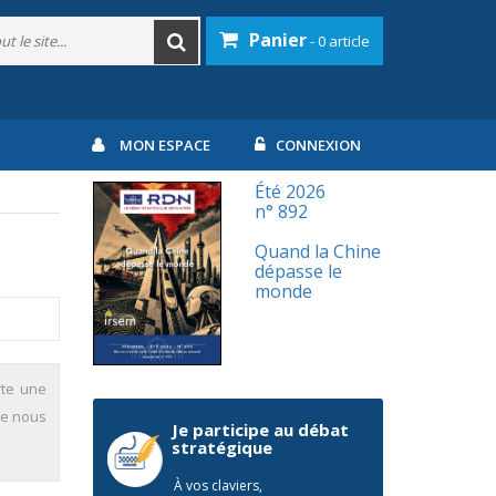
Panier
- 0 article
MON ESPACE
CONNEXION
Été 2026
n° 892
Quand la Chine
dépasse le
monde
rte une
ne nous
Je participe au débat
stratégique
À vos claviers,