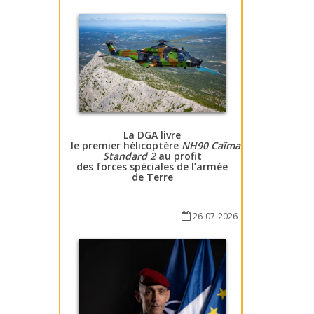
La DGA livre
le premier hélicoptère
NH90 Caïman
Standard 2
au profit
des forces spéciales de l’armée
de Terre
26-07-2026