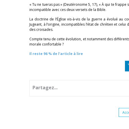
« Tu ne tueras pas » (Deutéronome 5, 17), « À qui te frappe su
incompatible avec ces deux versets de la Bible.
La doctrine de l’Église vis-à-vis de la guerre a évolué au c
Jugeant, à l’origine, incompatibles l’état de chrétien et celu
des croisades.
Compte tenu de cette évolution, et notamment des différents t
morale confortable ?
Il reste 96 % de l'article à lire
Partagez...
Acc