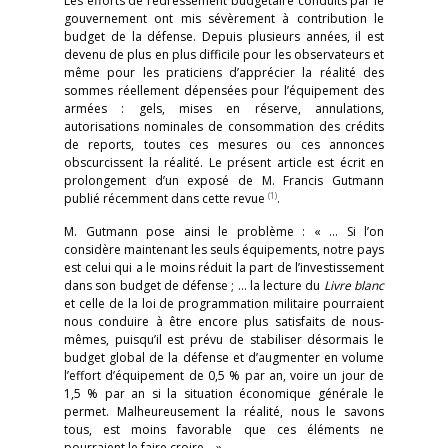
Les efforts de redressement budgétaire conduits par le
gouvernement ont mis sévèrement à contribution le
budget de la défense. Depuis plusieurs années, il est
devenu de plus en plus difficile pour les observateurs et
même pour les praticiens d’apprécier la réalité des
sommes réellement dépensées pour l’équipement des
armées : gels, mises en réserve, annulations,
autorisations nominales de consommation des crédits
de reports, toutes ces mesures ou ces annonces
obscurcissent la réalité. Le présent article est écrit en
prolongement d’un exposé de M. Francis Gutmann
(1)
publié récemment dans cette revue
.
M. Gutmann pose ainsi le problème : « … Si l’on
considère maintenant les seuls équipements, notre pays
est celui qui a le moins réduit la part de l’investissement
dans son budget de défense ; … la lecture du
Livre blanc
et celle de la loi de programmation militaire pourraient
nous conduire à être encore plus satisfaits de nous-
mêmes, puisqu’il est prévu de stabiliser désormais le
budget global de la défense et d’augmenter en volume
l’effort d’équipement de 0,5 % par an, voire un jour de
1,5 % par an si la situation économique générale le
permet. Malheureusement la réalité, nous le savons
tous, est moins favorable que ces éléments ne
pourraient le faire croire… »