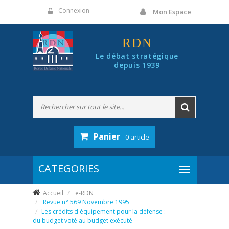
Panneau de gestion des cookies
Connexion
Mon Espace
RDN
Le débat stratégique
depuis 1939
Panier
- 0 article
Accueil
e-RDN
Revue n° 569 Novembre 1995
Les crédits d'équipement pour la défense :
du budget voté au budget exécuté