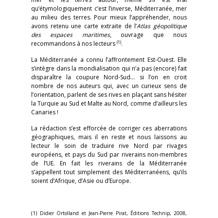
qu’étymologiquement c’est l’inverse, Méditerranée, mer
au milieu des terres. Pour mieux l’appréhender, nous
avons retenu une carte extraite de l’
Atlas géopolitique
des espaces maritimes
, ouvrage que nous
(1)
recommandons à nos lecteurs
.
La Méditerranée a connu l’affrontement Est-Ouest. Elle
s’intègre dans la mondialisation qui n’a pas (encore) fait
disparaître la coupure Nord-Sud… si l’on en croit
nombre de nos auteurs qui, avec un curieux sens de
l’orientation, parlent de ses rives en plaçant sans hésiter
la Turquie au Sud et Malte au Nord, comme d’ailleurs les
Canaries !
La rédaction s’est efforcée de corriger ces aberrations
géographiques, mais il en reste et nous laissons au
lecteur le soin de traduire rive Nord par rivages
européens, et pays du Sud par riverains non-membres
de l’UE. En fait les riverains de la Méditerranée
s’appellent tout simplement des Méditerranéens, qu’ils
soient d’Afrique, d’Asie ou d’Europe.
(1) Didier Ortolland et Jean-Pierre Pirat, Éditions Technip, 2008,