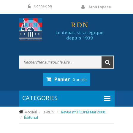
Panneau de gestion des cookies
Connexion
Mon Espace
RDN
Le débat stratégique
depuis 1939
Panier
- 0 article
Accueil
e-RDN
Revue n° HSUPM Mai 2008
Éditorial