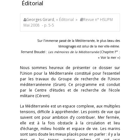
Éditorial
Georges Girard
, « Éditorial »
Revue n° HSUPM
Mai 2008
- p. 5-5
Sur l’immense passé de la Méditerranée, le plus beau des
témoignages est celui de la mer elle-même.
er
Fernand Braudel :
Les mémoires de la Méditerranée
(Chapitre I
:
« Voir la mer »)
Nous sommes heureux de présenter ce dossier sur
l’Union pour la Méditerranée constitué pour l’essentiel
par les travaux du Groupe de recherche de l’Union
méditerranéenne (Grum). Ce programme est conduit
par le Centre d’études et de recherche de l’école
militaire (Cérem).
La Méditerranée est un espace complexe, aux multiples
tensions, difficile à appréhender. Les points de vue qui
suivent ont pour ambition d’y contribuer. Mer fermée,
elle est à la fois obstacle à la circulation et lieu
d’échange, milieu hostile et espace de vie. Les marins
sont sans doute les mieux placés pour en parler : il y a la
mer et les terres autour, même s’il est vrai