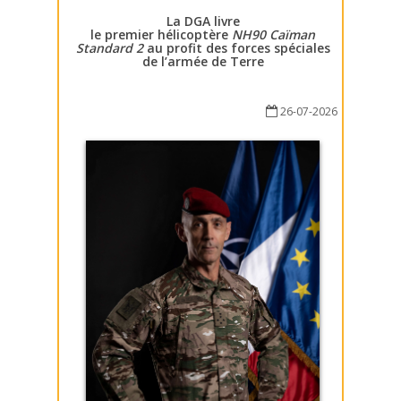
La DGA livre
le premier hélicoptère
NH90 Caïman
Standard 2
au profit des forces spéciales
de l’armée de Terre
26-07-2026