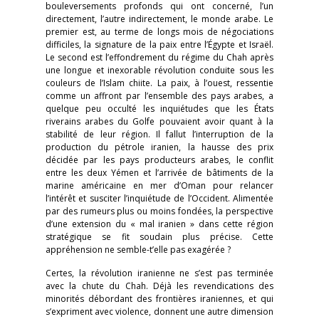
bouleversements profonds qui ont concerné, l’un
directement, l’autre indirectement, le monde arabe. Le
premier est, au terme de longs mois de négociations
difficiles, la signature de la paix entre l’Égypte et Israël.
Le second est l’effondrement du régime du Chah après
une longue et inexorable révolution conduite sous les
couleurs de l’Islam chiite. La paix, à l’ouest, ressentie
comme un affront par l’ensemble des pays arabes, a
quelque peu occulté les inquiétudes que les États
riverains arabes du Golfe pouvaient avoir quant à la
stabilité de leur région. Il fallut l’interruption de la
production du pétrole iranien, la hausse des prix
décidée par les pays producteurs arabes, le conflit
entre les deux Yémen et l’arrivée de bâtiments de la
marine américaine en mer d’Oman pour relancer
l’intérêt et susciter l’inquiétude de l’Occident. Alimentée
par des rumeurs plus ou moins fondées, la perspective
d’une extension du « mal iranien » dans cette région
stratégique se fit soudain plus précise. Cette
appréhension ne semble-t’elle pas exagérée ?
Certes, la révolution iranienne ne s’est pas terminée
avec la chute du Chah. Déjà les revendications des
minorités débordant des frontières iraniennes, et qui
s’expriment avec violence, donnent une autre dimension