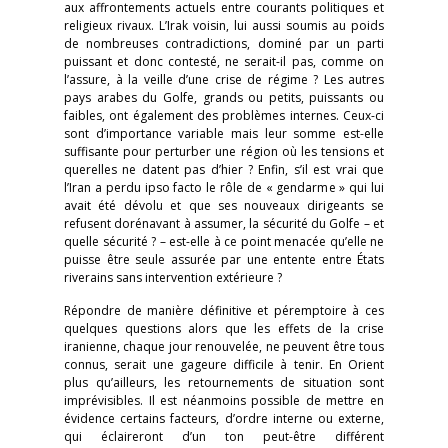
aux affrontements actuels entre courants politiques et
religieux rivaux. L’Irak voisin, lui aussi soumis au poids
de nombreuses contradictions, dominé par un parti
puissant et donc contesté, ne serait-il pas, comme on
l’assure, à la veille d’une crise de régime ? Les autres
pays arabes du Golfe, grands ou petits, puissants ou
faibles, ont également des problèmes internes. Ceux-ci
sont d’importance variable mais leur somme est-elle
suffisante pour perturber une région où les tensions et
querelles ne datent pas d’hier ? Enfin, s’il est vrai que
l’Iran a perdu ipso facto le rôle de « gendarme » qui lui
avait été dévolu et que ses nouveaux dirigeants se
refusent dorénavant à assumer, la sécurité du Golfe – et
quelle sécurité ? – est-elle à ce point menacée qu’elle ne
puisse être seule assurée par une entente entre États
riverains sans intervention extérieure ?
Répondre de manière définitive et péremptoire à ces
quelques questions alors que les effets de la crise
iranienne, chaque jour renouvelée, ne peuvent être tous
connus, serait une gageure difficile à tenir. En Orient
plus qu’ailleurs, les retournements de situation sont
imprévisibles. Il est néanmoins possible de mettre en
évidence certains facteurs, d’ordre interne ou externe,
qui éclaireront d’un ton peut-être différent