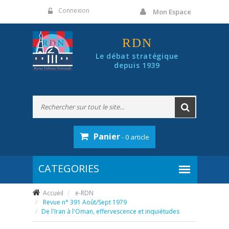
Panneau de gestion des cookies
Connexion
Mon Espace
RDN
Le débat stratégique
depuis 1939
Panier
- 0 article
Accueil
e-RDN
Revue n° 391 Août/Sept 1979
De l'Iran à l'Oman, effervescence et inquiétudes