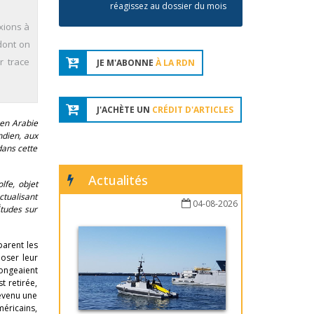
réagissez au dossier du mois
xions à
dont on
r trace
JE M'ABONNE
À LA RDN
J'ACHÈTE UN
CRÉDIT D'ARTICLES
 en Arabie
ndien, aux
dans cette
Actualités
lfe, objet
ctualisant
04-08-2026
Études sur
parent les
poser leur
songeaient
t retirée,
devenu une
méricains,