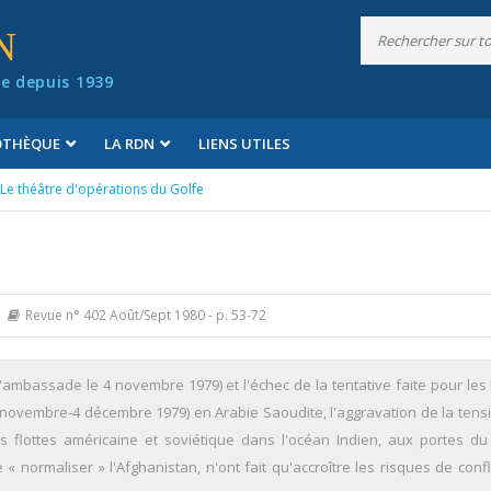
N
e depuis 1939
IOTHÈQUE
LA RDN
LIENS UTILES
Le théâtre d'opérations du Golfe
Revue n° 402 Août/Sept 1980
- p. 53-72
'ambassade le 4 novembre 1979) et l'échec de la tentative faite pour les l
novembre-4 décembre 1979) en Arabie Saoudite, l'aggravation de la tens
des flottes américaine et soviétique dans l'océan Indien, aux portes du 
 normaliser » l'Afghanistan, n'ont fait qu'accroître les risques de confl