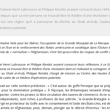
amiral Henri Labrousse et Philippe Rondot avaient consacré leurs réfle
t depuis que sa rive persane se trouvait être le théâtre d'une révolution 
s sur une région qu'il a parcourue du Dhofar au Shatt al-Arab, l'auteu
érations potentiel.
entative faite pour les libérer, l’occupation de la Grande Mosquée de La Mecque
ak et l’Iran et le renforcement des flottes américaine et soviétique dans l’Océan I
 de « normaliser » l’Afghanistan, n’ont fait qu’accroître les risques de conflit 
Henri Labrousse et Philippe Rondot avaient consacré leurs réflexions à ce Go
ane se trouvait être le théâtre d’une révolution dont on redoutait la contagion. A
r au Shatt al-Arab, Philippe Rondot, chargé de mission au Centre des Hautes 
 le cadre de ce théâtre d’opérations potentiel.
vait sur cette sombre prédiction : « C’est autour du golfe Persique que se pré
t pour la domination politique ». À l’époque, les Britanniques venaient d’im
pecter, contre les pirates, la libre circulation des navires de commerce. Ils ne 
ndépendants, sont riches à profusion de leur pétrole ; la Grande-Bretagne es
t érigé en protecteur du Golfe avec le consentement et l’aide des États-Unis, est 
 armée en Afghanistan, peut, demain, plonger sur le détroit d’Hormuz : les A