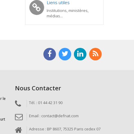
Liens utiles
Institutions, ministères,
médias...
Nous Contacter
r le
Tél. : 01 44 42 31 90
Email : contact@defnat.com
ourt
Adresse : BP 8607, 75325 Paris cedex 07