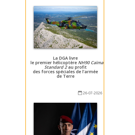
La DGA livre
le premier hélicoptère
NH90 Caïman
Standard 2
au profit
des forces spéciales de l’armée
de Terre
26-07-2026