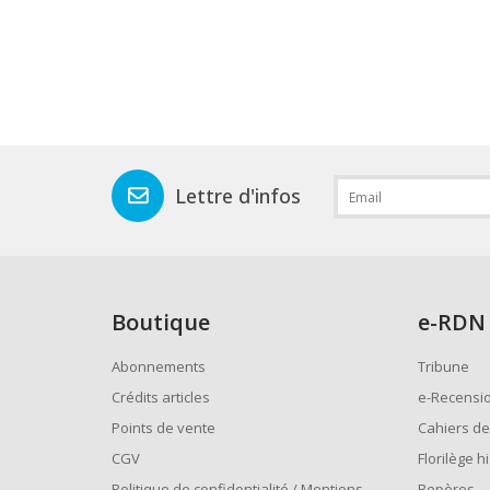
Lettre d'infos
Boutique
e
-RDN
Abonnements
Tribune
Crédits articles
e-Recensi
Points de vente
Cahiers de
CGV
Florilège h
Politique de confidentialité / Mentions
Repères