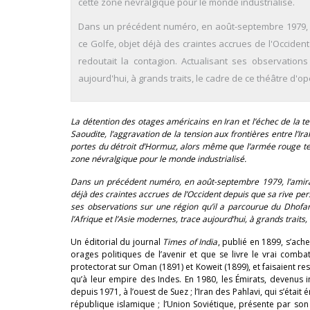
cette zone névralgique pour le monde industrialisé.
Dans un précédent numéro, en août-septembre 1979, l'
ce Golfe, objet déjà des craintes accrues de l'Occiden
redoutait la contagion. Actualisant ses observation
aujourd'hui, à grands traits, le cadre de ce théâtre d'op
La détention des otages américains en Iran et l’échec de la t
Saoudite, l’aggravation de la tension aux frontières entre l’Ir
portes du détroit d’Hormuz, alors même que l’armée rouge tente
zone névralgique pour le monde industrialisé.
Dans un précédent numéro, en août-septembre 1979, l’amiral 
déjà des craintes accrues de l’Occident depuis que sa rive pers
ses observations sur une région qu’il a parcourue du Dhofa
l’Afrique et l’Asie modernes, trace aujourd’hui, à grands traits,
Un éditorial du journal
Times of India
,
publié en 1899, s’ache
orages politiques de l’avenir et que se livre le vrai comba
protectorat sur Oman (1891) et Koweit (1899), et faisaient res
qu’à leur empire des Indes. En 1980, les Émirats, devenus i
depuis 1971, à l’ouest de Suez ; l’Iran des Pahlavi, qui s’étai
république islamique ; l’Union Soviétique, présente par son