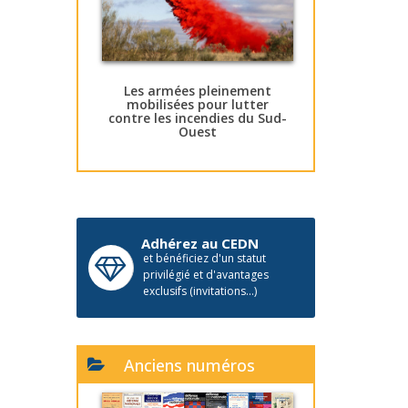
Les armées pleinement
mobilisées pour lutter
contre les incendies du Sud-
Ouest
Adhérez au CEDN
et bénéficiez d'un statut
privilégié et d'avantages
exclusifs (invitations...)
Anciens numéros