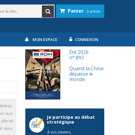
Panier
- 0 article
MON ESPACE
CONNEXION
Été 2026
n° 892
Quand la Chine
dépasse le
monde
ibérer,
ion aux
Je participe au débat
détroit
stratégique
it dans
À vos claviers,