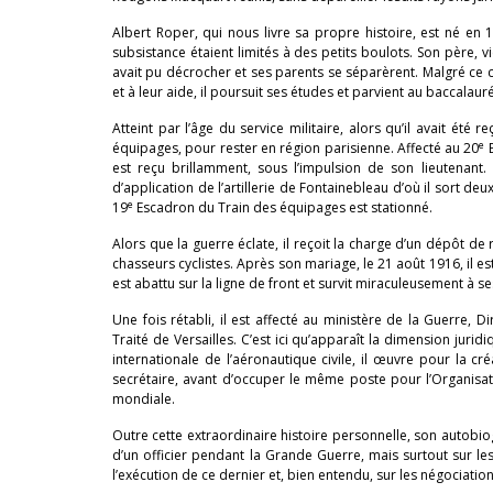
Albert Roper, qui nous livre sa propre histoire, est né en
subsistance étaient limités à des petits boulots. Son père, v
avait pu décrocher et ses parents se séparèrent. Malgré ce c
et à leur aide, il poursuit ses études et parvient au baccalaur
Atteint par l’âge du service militaire, alors qu’il avait été 
e
équipages, pour rester en région parisienne. Affecté au 20
E
est reçu brillamment, sous l’impulsion de son lieutenant.
d’application de l’artillerie de Fontainebleau d’où il sort deuxi
e
19
Escadron du Train des équipages est stationné.
Alors que la guerre éclate, il reçoit la charge d’un dépôt d
chasseurs cyclistes. Après son mariage, le 21 août 1916, il es
est abattu sur la ligne de front et survit miraculeusement à s
Une fois rétabli, il est affecté au ministère de la Guerre, 
Traité de Versailles. C’est ici qu’apparaît la dimension jurid
internationale de l’aéronautique civile, il œuvre pour la cr
secrétaire, avant d’occuper le même poste pour l’Organisati
mondiale.
Outre cette extraordinaire histoire personnelle, son autobiog
d’un officier pendant la Grande Guerre, mais surtout sur le
l’exécution de ce dernier et, bien entendu, sur les négociatio