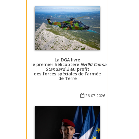
La DGA livre
le premier hélicoptère
NH90 Caïman
Standard 2
au profit
des forces spéciales de l’armée
de Terre
26-07-2026