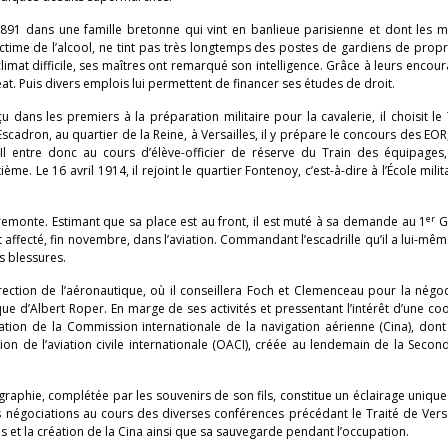
 1891 dans une famille bretonne qui vint en banlieue parisienne et dont les
ictime de l’alcool, ne tint pas très longtemps des postes de gardiens de propri
limat difficile, ses maîtres ont remarqué son intelligence. Grâce à leurs enco
éat. Puis divers emplois lui permettent de financer ses études de droit.
reçu dans les premiers à la préparation militaire pour la cavalerie, il choisit le
scadron, au quartier de la Reine, à Versailles, il y prépare le concours des EOR,
 Il entre donc au cours d’élève-officier de réserve du Train des équipages, 
ème. Le 16 avril 1914, il rejoint le quartier Fontenoy, c’est-à-dire à l’École milit
er
e remonte. Estimant que sa place est au front, il est muté à sa demande au 1
G
t affecté, fin novembre, dans l’aviation. Commandant l’escadrille qu’il a lui-même
es blessures.
Direction de l’aéronautique, où il conseillera Foch et Clemenceau pour la négo
ique d’Albert Roper. En marge de ses activités et pressentant l’intérêt d’une co
éation de la Commission internationale de la navigation aérienne (Cina), dont 
on de l’aviation civile internationale (OACI), créée au lendemain de la Seco
raphie, complétée par les souvenirs de son fils, constitue un éclairage unique 
s négociations au cours des diverses conférences précédant le Traité de Versa
ns et la création de la Cina ainsi que sa sauvegarde pendant l’occupation.