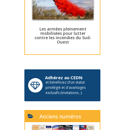
Les armées pleinement
mobilisées pour lutter
contre les incendies du Sud-
Ouest
Adhérez au CEDN
et bénéficiez d'un statut
privilégié et d'avantages
exclusifs (invitations...)
Anciens numéros