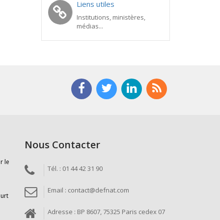
Liens utiles
Institutions, ministères,
médias...
Nous Contacter
r le
Tél. : 01 44 42 31 90
Email : contact@defnat.com
ourt
Adresse : BP 8607, 75325 Paris cedex 07