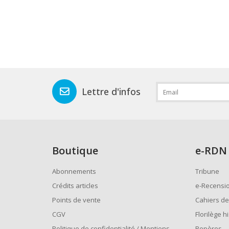
Lettre d'infos
Boutique
e
-RDN
Abonnements
Tribune
Crédits articles
e-Recensi
Points de vente
Cahiers de
CGV
Florilège h
Politique de confidentialité / Mentions
Repères