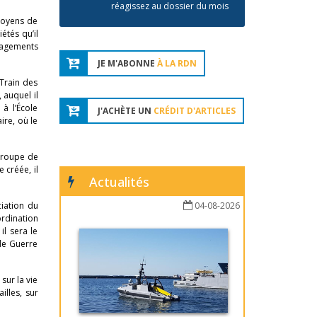
réagissez au dossier du mois
 moyens de
étés qu’il
uragements
JE M'ABONNE
À LA RDN
 Train des
 auquel il
à l’École
J'ACHÈTE UN
CRÉDIT D'ARTICLES
aire, où le
roupe de
 créée, il
Actualités
ciation du
04-08-2026
ordination
il sera le
nde Guerre
sur la vie
illes, sur