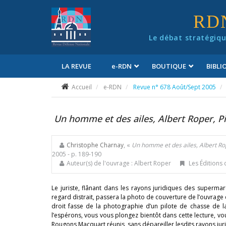
Panneau de gestion des cookies
RD
Le débat stratégiqu
LA REVUE
e
-RDN
BOUTIQUE
BIBL
Conditions générales de vente
Accueil
e-RDN
Revue n° 678 Août/Sept 2005
Un homme et des ailes, Albert Roper, Pi
Christophe Charnay
, «
Un homme et des ailes, Albert Rop
2005
- p. 189-190
Auteur(s) de l'ouvrage : Albert Roper
Les Éditions 
Le juriste, flânant dans les rayons juridiques des superm
regard distrait, passera la photo de couverture de l’ouvrage d
droit fasse de la photographie d’un pilote de chasse de l
l’espérons, vous vous plongez bientôt dans cette lecture, vou
Rougons Macquart réunis, sans dépareiller lesdits rayons ju