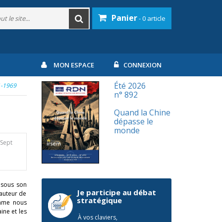
Panier
- 0 article
MON ESPACE
CONNEXION
Été 2026
1-1969
n° 892
Quand la Chine
dépasse le
monde
/Sept
 sous son
Je participe au débat
 auteur de
stratégique
omme nous
ine et les
À vos claviers,