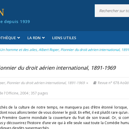
N
e depuis 1939
IOTHÈQUE
LA RDN
LIENS UTILES
Un homme et des ailes, Albert Roper, Pionnier du droit aérien international, 189
onnier du droit aérien international, 1891-1969
er, Pionnier du droit aérien international, 1891-1969
»
Revue n° 678 Août
de l'Officine, 2004 ; 357 pages
archés de la culture de notre temps, ne manquera pas d’être étonné lorsque,
ont nous allons tenter de vous donner le goût. En effet, il est plutôt rare qu’un
a Première Guerre mondiale la couverture du fruit de son travail. Or, si c
s y découvrirez l’histoire d’une vie qui à elle seule vaut toute la Comédie huma
ridiques desdits supermarchés.