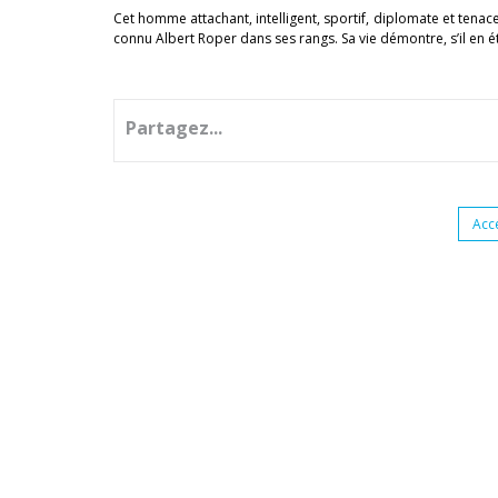
Cet homme attachant, intelligent, sportif, diplomate et tenac
connu Albert Roper dans ses rangs. Sa vie démontre, s’il en étai
Partagez...
Acc