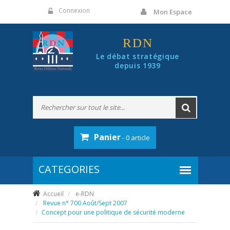
Panneau de gestion des cookies
Connexion
Mon Espace
RDN
Le débat stratégique
depuis 1939
Panier
- 0 article
Accueil
e-RDN
Revue n° 700 Août/Sept 2007
Concept pour une politique de sécurité moderne