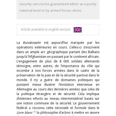
security can-not be guaranteed either at a purely
national level or by armed forces alone.
Article available in english version
La
Bundeswehr
est aujourd’hui marquée par les
opérations extérieures en cours. Celles-ci s’inscrivent
dans un ample arc géographique partant des Balkans
jusqu’à l’Afghanistan en passant par le continent africain.
L’engagement de plus de 8 000 soldats allemands
témoigne, entre autres, de l’importance du rôle qui
incombe à nos forces armées dans le cadre de la
préservation de la paix et de la sécurité partout dans le
monde. Il n’y a guère de domaines politiques qui
puissent mieux illustrer l’évolution intervenue en
Allemagne au cours des dernières années que celui de
la politique étrangère et de sécurité. Cela implique
d’intenses efforts au niveau interministériel basés sur
une notion commune de la sécurité. Le gouvernement
fédéral a reconnu cette nécessité et formule dans le
(1)
Livre blanc
la philosophie d’action à mettre en œuvre