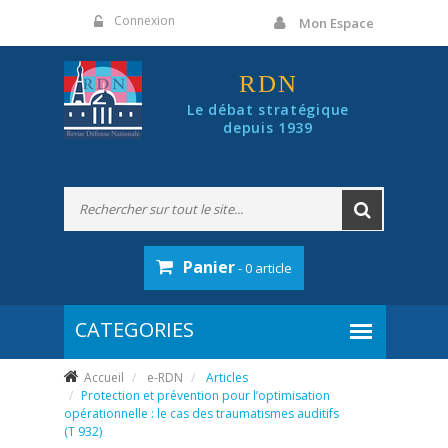
Panneau de gestion des cookies
Connexion
Mon Espace
RDN
Le débat stratégique
depuis 1939
Panier
- 0 article
Accueil
e-RDN
Articles
Protection et prévention pour l’optimisation
opérationnelle : le cas des traumatismes auditifs
(T 932)