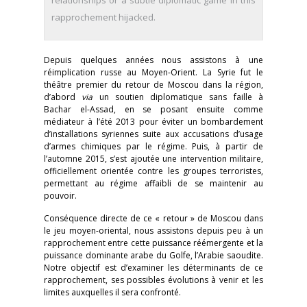
relationships or a subtle diplomatic game in this
rapprochement hijacked.
Depuis quelques années nous assistons à une
réimplication russe au Moyen-Orient. La Syrie fut le
théâtre premier du retour de Moscou dans la région,
d’abord
via
un soutien diplomatique sans faille à
Bachar el-Assad, en se posant ensuite comme
médiateur à l’été 2013 pour éviter un bombardement
d’installations syriennes suite aux accusations d’usage
d’armes chimiques par le régime. Puis, à partir de
l’automne 2015, s’est ajoutée une intervention militaire,
officiellement orientée contre les groupes terroristes,
permettant au régime affaibli de se maintenir au
pouvoir.
Conséquence directe de ce « retour » de Moscou dans
le jeu moyen-oriental, nous assistons depuis peu à un
rapprochement entre cette puissance réémergente et la
puissance dominante arabe du Golfe, l’Arabie saoudite.
Notre objectif est d’examiner les déterminants de ce
rapprochement, ses possibles évolutions à venir et les
limites auxquelles il sera confronté.