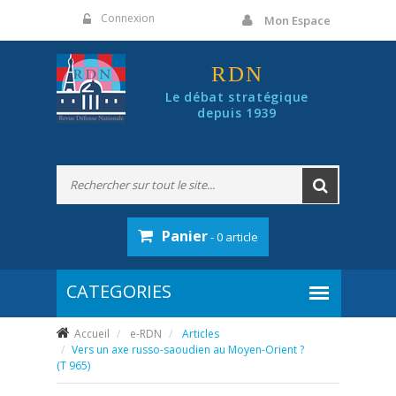
Panneau de gestion des cookies
Connexion
Mon Espace
RDN
Le débat stratégique
depuis 1939
Panier
- 0 article
Accueil
e-RDN
Articles
Vers un axe russo-saoudien au Moyen-Orient ?
(T 965)