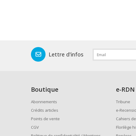
Lettre d'infos
Boutique
e
-RDN
Abonnements
Tribune
Crédits articles
e-Recensi
Points de vente
Cahiers de
CGV
Florilège h
Politique de confidentialité / Mentions
Repères