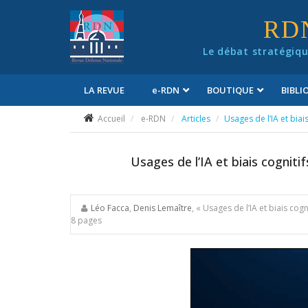
Panneau de gestion des cookies
RD
Le débat stratégiqu
LA REVUE
e
-RDN
BOUTIQUE
BIBL
Conditions générales de vente
Accueil
e-RDN
Articles
Usages de l’IA et biai
Usages de l’IA et biais cogniti
Léo Facca
,
Denis Lemaître
, « Usages de l’IA et biais cog
8 pages