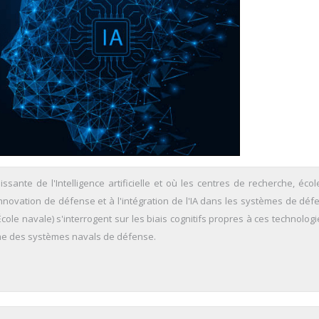
oissante de l'Intelligence artificielle et où les centres de recherche, écol
'innovation de défense et à l'intégration de l'IA dans les systèmes de déf
cole navale) s'interrogent sur les biais cognitifs propres à ces technologi
isme des systèmes navals de défense.