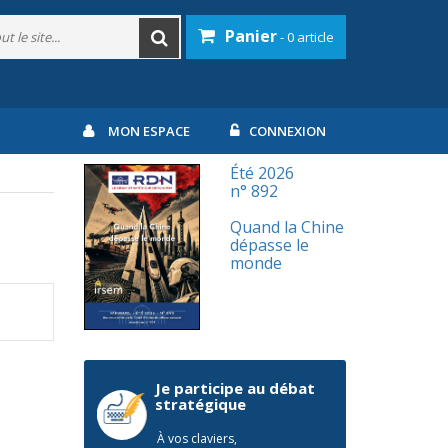
Panier
- 0 article
MON ESPACE
CONNEXION
Été 2026
n° 892
Quand la Chine
dépasse le
monde
Je participe au débat
stratégique
À vos claviers,