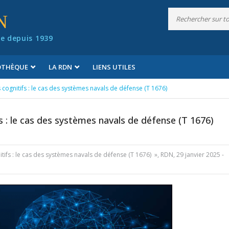
N
e depuis 1939
IOTHÈQUE
LA RDN
LIENS UTILES
s cognitifs : le cas des systèmes navals de défense (T 1676)
fs : le cas des systèmes navals de défense (T 1676)
nitifs : le cas des systèmes navals de défense (T 1676) », RDN, 29 janvier 2025 -