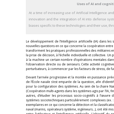
Uses of AI and cognit
At a time of increasing use of Artificial Intelligence
innovation and the integration of AI into defense sys
biases specific to these technologies and their use, t
Le développement de l’Intelligence artificielle (IA) dans 
nouvelles questions en ce qui concerne la coopération entre
transforment les pratiques professionnelles des militaires e
la prise de décision, à l’échelle individuelle et collective. U
à la machine un certain nombre d’opérations mentales dans
l’observation directe ou de senseurs. Cette activité cogn
perturbateurs, à commencer par les facteurs de stress, de f
Devant l’arrivée progressive et la montée en puissance prévis
de l’École navale s’est emparée de la question, afin d’iden
pour la configuration des systèmes. Au sein de la chaire Nai
(Coopération multi-agents dans les systèmes agis par l’IA, fi
autres, d’étudier les processus socio-cognitifs à l’œuvre
systèmes sociotechniques particulièrement complexes (ex. : 
exemplaires en ce qui concerne la détection et la classifica
naval (marins, opérateurs système, ingénieurs…), ont été mis e
entre l’utilisateur et l’intelligence artificielle. L’objectif