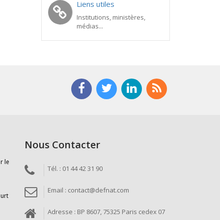
Liens utiles
Institutions, ministères,
médias...
Nous Contacter
r le
Tél. : 01 44 42 31 90
Email : contact@defnat.com
ourt
Adresse : BP 8607, 75325 Paris cedex 07