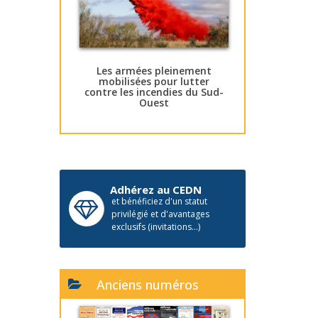
Les armées pleinement
mobilisées pour lutter
contre les incendies du Sud-
Ouest
Adhérez au CEDN
et bénéficiez d'un statut
privilégié et d'avantages
exclusifs (invitations...)
Anciens numéros