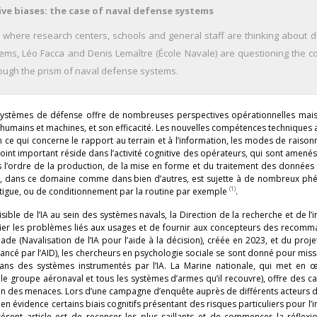
ive biases: the case of naval defense systems
 and where research centers, schools and general staff are thinking about 
tems, Léo Facca and Denis Lemaître (École Navale) are questioning the co
hrough the prism of naval defense systems.
les systèmes de défense offre de nombreuses perspectives opérationnelles ma
 humains et machines, et son efficacité. Les nouvelles compétences techniques
n ce qui concerne le rapport au terrain et à l’information, les modes de raiso
n point important réside dans l’activité cognitive des opérateurs, qui sont amenés
 l’ordre de la production, de la mise en forme et du traitement des données 
itive, dans ce domaine comme dans bien d’autres, est sujette à de nombreux p
(1)
atigue, ou de conditionnement par la routine par exemple
.
ible de l’IA au sein des systèmes navals, la Direction de la recherche et de l’
tifier les problèmes liés aux usages et de fournir aux concepteurs des recom
ade (Navalisation de l’IA pour l’aide à la décision), créée en 2023, et du pro
nancé par l’AID), les chercheurs en psychologie sociale se sont donné pour miss
 dans des systèmes instrumentés par l’IA. La Marine nationale, qui met en 
le groupe aéronaval et tous les systèmes d’armes qu’il recouvre), offre des c
tion des menaces. Lors d’une campagne d’enquête auprès de différents acteurs 
n évidence certains biais cognitifs présentant des risques particuliers pour l’i
 du présent article est de recenser les plus saillants et de commencer la réflexi