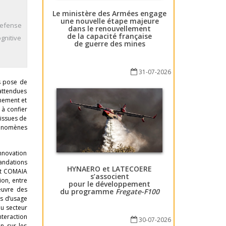
Le ministère des Armées engage
une nouvelle étape majeure
defense
dans le renouvellement
de la capacité française
gnitive
de guerre des mines
31-07-2026
is pose de
 attendues
nnement et
 à confier
issues de
hénomènes
innovation
mandations
HYNAERO et LATECOERE
jet COMAIA
s’associent
ion, entre
pour le développement
œuvre des
du programme
Fregate-F100
as d’usage
du secteur
nteraction
30-07-2026
on sur les