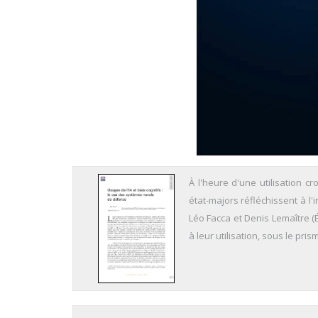
À l'heure d'une utilisation cr
état-majors réfléchissent à l
Léo Facca et Denis Lemaître (É
à leur utilisation, sous le pr