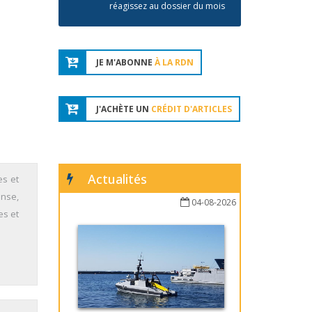
réagissez au dossier du mois
JE M'ABONNE
À LA RDN
J'ACHÈTE UN
CRÉDIT D'ARTICLES
Actualités
es et
ense,
04-08-2026
es et