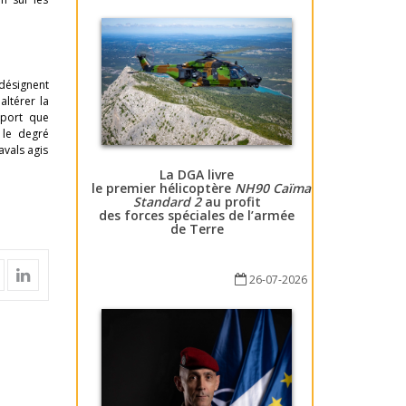
s désignent
altérer la
pport que
 le degré
avals agis
La DGA livre
le premier hélicoptère
NH90 Caïman
Standard 2
au profit
des forces spéciales de l’armée
de Terre
26-07-2026