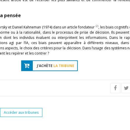
 la pensée
(2)
ersky et Daniel Kahneman (1974) dans un article fondateur
, les biais cognitif
me ou à la rationalité, dans le processus de prise de décision. Ils peuvent 
n dont les individus évaluent ou interprètent les informations. Dans le ra
ions agi par l’IA, ces biais peuvent apparaître à différents niveaux, dans
ins aspects, le choix des critères pour la décision. Dans l’usage des systèmes n
ent les repérer et les contrer ?
J'ACHÈTE
LA TRIBUNE
Accéder aux tribunes