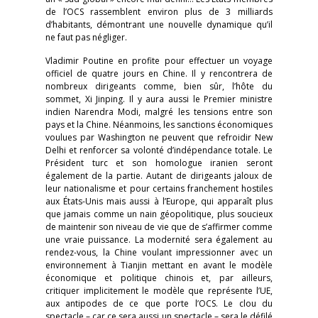
de l’OCS rassemblent environ plus de 3 milliards
d’habitants, démontrant une nouvelle dynamique qu’il
ne faut pas négliger.
Vladimir Poutine en profite pour effectuer un voyage
officiel de quatre jours en Chine. Il y rencontrera de
nombreux dirigeants comme, bien sûr, l’hôte du
sommet, Xi Jinping. Il y aura aussi le Premier ministre
indien Narendra Modi, malgré les tensions entre son
pays et la Chine. Néanmoins, les sanctions économiques
voulues par Washington ne peuvent que refroidir New
Delhi et renforcer sa volonté d’indépendance totale. Le
Président turc et son homologue iranien seront
également de la partie. Autant de dirigeants jaloux de
leur nationalisme et pour certains franchement hostiles
aux États-Unis mais aussi à l’Europe, qui apparaît plus
que jamais comme un nain géopolitique, plus soucieux
de maintenir son niveau de vie que de s’affirmer comme
une vraie puissance. La modernité sera également au
rendez-vous, la Chine voulant impressionner avec un
environnement à Tianjin mettant en avant le modèle
économique et politique chinois et, par ailleurs,
critiquer implicitement le modèle que représente l’UE,
aux antipodes de ce que porte l’OCS. Le clou du
spectacle – car ce sera aussi un spectacle – sera le défilé