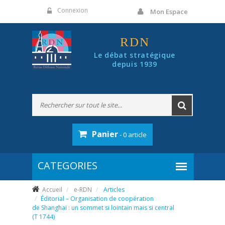
Panneau de gestion des cookies
Connexion
Mon Espace
RDN
Le débat stratégique
depuis 1939
Panier
- 0 article
Accueil
e-RDN
Articles
Éditorial – Organisation de coopération
de Shanghaï : un sommet si lointain mais si central
(T 1744)