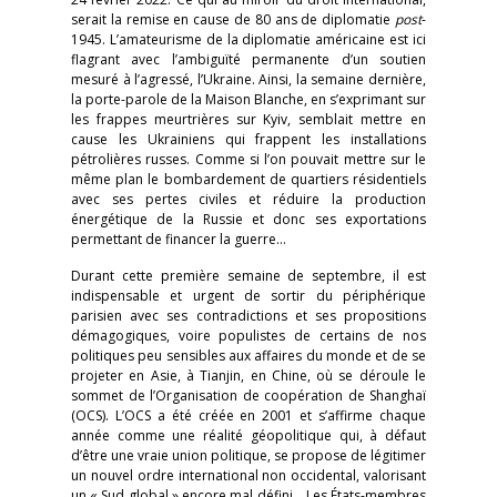
serait la remise en cause de 80 ans de diplomatie
post
-
1945. L’amateurisme de la diplomatie américaine est ici
flagrant avec l’ambiguïté permanente d’un soutien
mesuré à l’agressé, l’Ukraine. Ainsi, la semaine dernière,
la porte-parole de la Maison Blanche, en s’exprimant sur
les frappes meurtrières sur Kyiv, semblait mettre en
cause les Ukrainiens qui frappent les installations
pétrolières russes. Comme si l’on pouvait mettre sur le
même plan le bombardement de quartiers résidentiels
avec ses pertes civiles et réduire la production
énergétique de la Russie et donc ses exportations
permettant de financer la guerre…
Durant cette première semaine de septembre, il est
indispensable et urgent de sortir du périphérique
parisien avec ses contradictions et ses propositions
démagogiques, voire populistes de certains de nos
politiques peu sensibles aux affaires du monde et de se
projeter en Asie, à Tianjin, en Chine, où se déroule le
sommet de l’Organisation de coopération de Shanghaï
(OCS). L’OCS a été créée en 2001 et s’affirme chaque
année comme une réalité géopolitique qui, à défaut
d’être une vraie union politique, se propose de légitimer
un nouvel ordre international non occidental, valorisant
un « Sud global » encore mal défini… Les États-membres