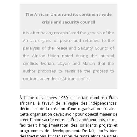
The African Union and its continent-wide
crisis and security council
It is after having recapitulated the genesis of the
African organs of peace and returned to the
paralysis of the Peace and Security Council of
the African Union noted during the internal
conflicts Ivorian, Libyan and Malian that the
author proposes to revitalize the process to
confront an endemic African conflict.
À l’aube des années 1960, un certain nombre d’États
africains, à faveur de la vague des indépendances,
décidaient de la création d’une organisation africaine.
Cette organisation devait avoir pour objectif majeur de
créer l’union sacrée entre les États indépendants, ce qui
faciliterait l’implémentation des différents projets et
programmes de développement. De fait, après bien
des tractations, l’Organisation de l’unité africaine (OUA)