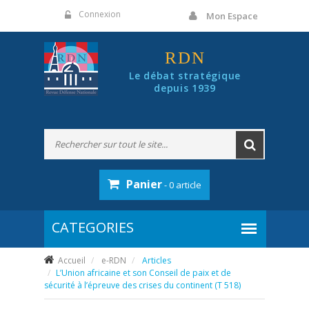
Panneau de gestion des cookies
Connexion
Mon Espace
RDN
Le débat stratégique
depuis 1939
Panier
- 0 article
Accueil
e-RDN
Articles
L’Union africaine et son Conseil de paix et de
sécurité à l’épreuve des crises du continent (T 518)