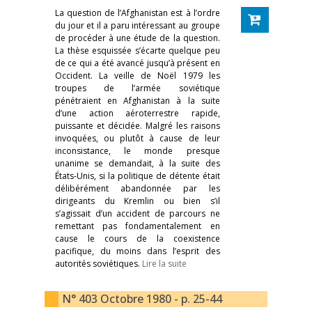
La question de l’Afghanistan est à l’ordre
du jour et il a paru intéressant au groupe
de procéder à une étude de la question.
La thèse esquissée s’écarte quelque peu
de ce qui a été avancé jusqu’à présent en
Occident. La veille de Noël 1979 les
troupes de l’armée soviétique
pénétraient en Afghanistan à la suite
d’une action aéroterrestre rapide,
puissante et décidée. Malgré les raisons
invoquées, ou plutôt à cause de leur
inconsistance, le monde presque
unanime se demandait, à la suite des
États-Unis, si la politique de détente était
délibérément abandonnée par les
dirigeants du Kremlin ou bien s’il
s’agissait d’un accident de parcours ne
remettant pas fondamentalement en
cause le cours de la coexistence
pacifique, du moins dans l’esprit des
autorités soviétiques.
Lire la suite
N° 403 Octobre 1980 - p. 25-44