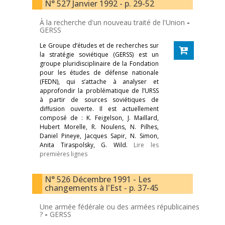
N° 527 Janvier 1992 - p. 29-52
À la recherche d'un nouveau traité de l'Union
-
GERSS
Le Groupe d’études et de recherches sur
la stratégie soviétique (GERSS) est un
groupe pluridisciplinaire de la Fondation
pour les études de défense nationale
(FEDN), qui s’attache à analyser et
approfondir la problématique de l’URSS
à partir de sources soviétiques de
diffusion ouverte. Il est actuellement
composé de : K. Feigelson, J. Maillard,
Hubert Morelle, R. Noulens, N. Pilhes,
Daniel Pineye, Jacques Sapir, N. Simon,
Anita Tiraspolsky, G. Wild.
Lire les
premières lignes
N° 526 Décembre 1991 - Les
changements à l'Est - p. 37-45
Une armée fédérale ou des armées républicaines
?
-
GERSS