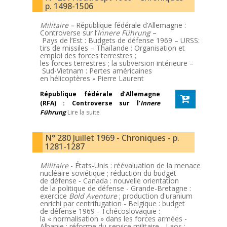
p. 1498-1506
Militaire –
République fédérale d’Allemagne :
Controverse sur l’
Innere Führung
–
Pays de l’Est : Budgets de défense 1969 – URSS:
tirs de missiles – Thaïlande : Organisation et
emploi des forces terrestres ;
les forces terrestres ; la subversion intérieure –
Sud-Vietnam : Pertes américaines
en hélicoptères
-
Pierre Laurent
République fédérale d’Allemagne
(RFA) : Controverse sur l’
Innere
Führung
Lire la suite
N° 280 Juillet 1969 - Chroniques - p.
1281-1287
Militaire
- États-Unis : réévaluation de la menace
nucléaire soviétique ; réduction du budget
de défense - Canada : nouvelle orientation
de la politique de défense - Grande-Bretagne :
exercice
Bold Aventure
; production d'uranium
enrichi par centrifugation - Belgique : budget
de défense 1969 - Tchécoslovaquie :
la « normalisation » dans les forces armées -
Albanie : réforme du service militaire - Laos :