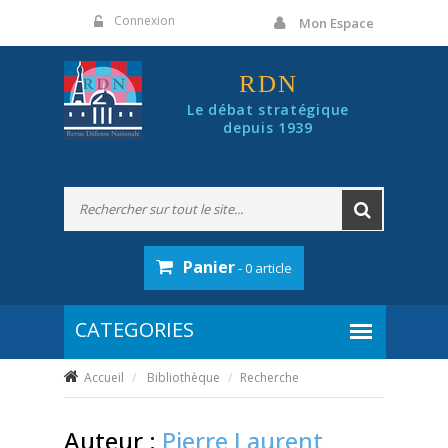
Panneau de gestion des cookies
Connexion
Mon Espace
RDN
Le débat stratégique
depuis 1939
Panier
- 0 article
Accueil
Bibliothèque
Recherche
Auteur :
Pierre Laurent