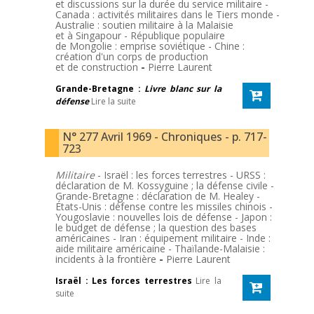
et discussions sur la durée du service militaire -
Canada : activités militaires dans le Tiers monde -
Australie : soutien militaire à la Malaisie
et à Singapour - République populaire
de Mongolie : emprise soviétique - Chine :
création d'un corps de production
et de construction
-
Pierre Laurent
Grande-Bretagne :
Livre blanc sur la
défense
Lire la suite
N° 277 Avril 1969 - Chroniques - p. 717-
723
Militaire
- Israël : les forces terrestres - URSS :
déclaration de M. Kossyguine ; la défense civile -
Grande-Bretagne : déclaration de M. Healey -
États-Unis : défense contre les missiles chinois -
Yougoslavie : nouvelles lois de défense - Japon :
le budget de défense ; la question des bases
américaines - Iran : équipement militaire - Inde :
aide militaire américaine - Thaïlande-Malaisie :
incidents à la frontière
-
Pierre Laurent
Israël : Les forces terrestres
Lire la
suite