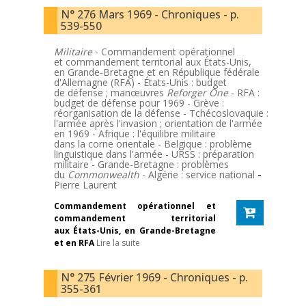
N° 276 Mars 1969 - Chroniques - p.
539-550
Militaire
- Commandement opérationnel
et commandement territorial aux États-Unis,
en Grande-Bretagne et en République fédérale
d'Allemagne (RFA) - États-Unis : budget
de défense ; manœuvres
Reforger One
- RFA :
budget de défense pour 1969 - Grève :
réorganisation de la défense - Tchécoslovaquie :
l'armée après l'invasion ; orientation de l'armée
en 1969 - Afrique : l'équilibre militaire
dans la corne orientale - Belgique : problème
linguistique dans l'armée - URSS : préparation
militaire - Grande-Bretagne : problèmes
du
Commonwealth
- Algérie : service national
-
Pierre Laurent
Commandement opérationnel et
commandement territorial
aux États-Unis, en Grande-Bretagne
et en RFA
Lire la suite
N° 275 Février 1969 - Chroniques - p.
355-361