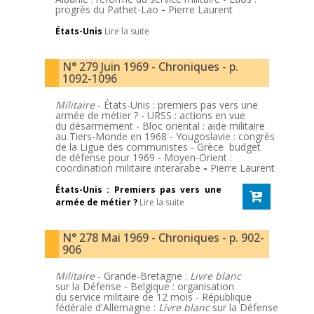
progrès du Pathet-Lao
-
Pierre Laurent
États-Unis
Lire la suite
N° 279 Juin 1969 - Chroniques - p.
1092-1096
Militaire
- États-Unis : premiers pas vers une
armée de métier ? - URSS : actions en vue
du désarmement - Bloc oriental : aide militaire
au Tiers-Monde en 1968 - Yougoslavie : congrès
de la Ligue des communistes - Grèce budget
de défense pour 1969 - Moyen-Orient :
coordination militaire interarabe
-
Pierre Laurent
États-Unis : Premiers pas vers une
armée de métier ?
Lire la suite
N° 278 Mai 1969 - Chroniques - p. 902-
906
Militaire
- Grande-Bretagne :
Livre blanc
sur la Défense - Belgique : organisation
du service militaire de 12 mois - République
fédérale d'Allemagne :
Livre blanc
sur la Défense