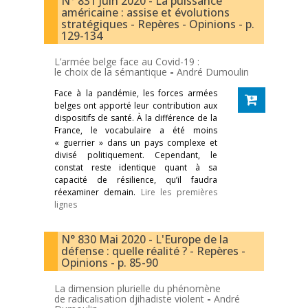
N° 831 Juin 2020 - La puissance
américaine : assise et évolutions
stratégiques - Repères - Opinions - p.
129-134
L’armée belge face au Covid-19 :
le choix de la sémantique
-
André Dumoulin
Face à la pandémie, les forces armées
belges ont apporté leur contribution aux
dispositifs de santé. À la différence de la
France, le vocabulaire a été moins
« guerrier » dans un pays complexe et
divisé politiquement. Cependant, le
constat reste identique quant à sa
capacité de résilience, qu’il faudra
réexaminer demain.
Lire les premières
lignes
N° 830 Mai 2020 - L'Europe de la
défense : quelle réalité ? - Repères -
Opinions - p. 85-90
La dimension plurielle du phénomène
de radicalisation djihadiste violent
-
André