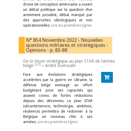
drone de conception américaine a ouvert
un débat politique sur la question d’un
armement possible, débat marqué par
des approches idéologiques et non
opérationnelles.
Lire les premières lignes
N° 854 Novembre 2022 - Nouvelles
questions militaires et stratégiques -
Opinions - p. 83-88
De la Vision stratégique au plan STAR de l’armée
(2/2)
belge
-
André Dumoulin
Face aux évolutions stratégiques
accélérées par la guerre en Ukraine, la
défense belge envisage un effort
budgétaire pour ses capacités qui
avaient connu de fortes réductions
depuis des décennies. Le plan STAR
(sécurité/service, technologie, ambition,
résilience) permettra de redonner à la
Belgique un nouveau rôle à ses
armées.
Lire les premières lignes