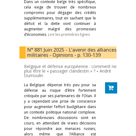
Dans un contexte belge très spécifique,
cela exige de trouver de nombreux
compromis pour dégager des crédits
supplémentaires, tout en sachant que le
déficit et la dette vont continuer à
augmenter malgré des promesses
d’économies.
Lire les premières lignes
N° 881 Juin 2025 - L’avenir des alliances
militaires - Opinions - p. 130-139
Belgique et défense européenne : comment ne
plus être le « passager clandestin » ?
-
André
Dumoulin
La Belgique dépense très peu pour sa
défense au risque d’être fortement
critiquée par ses partenaires de l’Otan. Il
y a cependant une prise de conscience
pour augmenter l’effort budgétaire dans
un contexte politique national complexe.
De nombreuses discussions sont en
cours, en attendant de vraies décisions
pour répondre aux menaces russes,
alors même que l’Alliance est