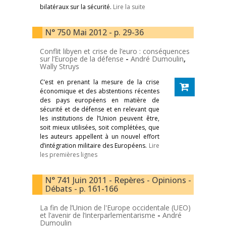
bilatéraux sur la sécurité.
Lire la suite
N° 750 Mai 2012 - p. 29-36
Conflit libyen et crise de l’euro : conséquences
sur l’Europe de la défense
-
André Dumoulin
,
Wally Struys
C’est en prenant la mesure de la crise
économique et des abstentions récentes
des pays européens en matière de
sécurité et de défense et en relevant que
les institutions de l’Union peuvent être,
soit mieux utilisées, soit complétées, que
les auteurs appellent à un nouvel effort
d’intégration militaire des Européens.
Lire
les premières lignes
N° 741 Juin 2011 - Repères - Opinions -
Débats - p. 161-166
La fin de l’Union de l'Europe occidentale (UEO)
et l’avenir de l’interparlementarisme
-
André
Dumoulin