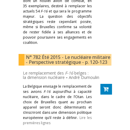
dont un nouvel avion de combat, en
35 exemplaires, destiné à remplacer les
actuels 54
F-16
et qui sera le programme
majeur. La question des objectifs
stratégiques reste cependant posée,
même si Bruxelles confirme sa volonté
de rester fidèle à ses alliances et de
pouvoir poursuivre ses engagements en
coalition.
N° 782 Été 2015 - Le nucléaire militaire
- Perspective stratégique - p. 120-123
Le remplacement des
F-16
belges :
la dimension nucléaire
-
André Dumoulin
La Belgique envisage le remplacement de
ses avions
F-16
aujourd’hui à capacité
nucléaire, dans le cadre de l’Otan. Les
choix de Bruxelles quant au prochain
appareil seront donc déterminants et
s’inscriront dans une dimension politique
européenne qu’il reste à définir.
Lire les
premières lignes