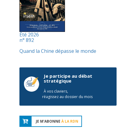
Été 2026
n° 892
Quand la Chine dépasse le monde
Je participe au débat
stratégique
À vos claviers,
réagissez au dossier du mois
JE M'ABONNE
À LA RDN