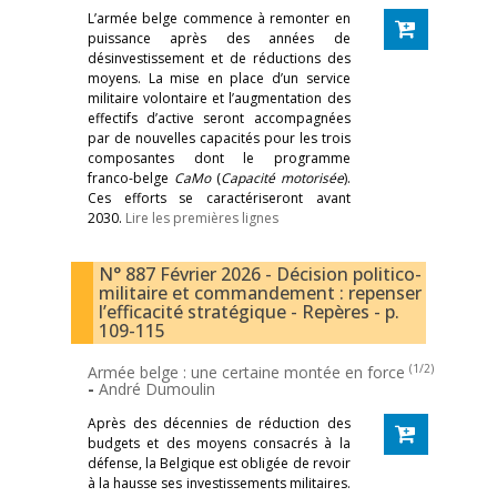
L’armée belge commence à remonter en
puissance après des années de
désinvestissement et de réductions des
moyens. La mise en place d’un service
militaire volontaire et l’augmentation des
effectifs d’active seront accompagnées
par de nouvelles capacités pour les trois
composantes dont le programme
franco-belge
CaMo
(
Capacité motorisée
).
Ces efforts se caractériseront avant
2030.
Lire les premières lignes
N° 887 Février 2026 - Décision politico-
militaire et commandement : repenser
l’efficacité stratégique - Repères - p.
109-115
(1/2)
Armée belge : une certaine montée en force
-
André Dumoulin
Après des décennies de réduction des
budgets et des moyens consacrés à la
défense, la Belgique est obligée de revoir
à la hausse ses investissements militaires.