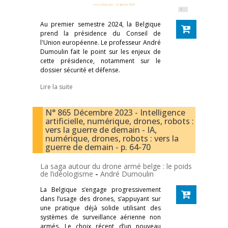
Au premier semestre 2024, la Belgique
prend la présidence du Conseil de
l'Union européenne. Le professeur André
Dumoulin fait le point sur les enjeux de
cette présidence, notamment sur le
dossier sécurité et défense.
Lire la suite
N° 865 Décembre 2023 - Intelligence
artificielle, numérique, drones, robots :
vers la guerre de demain - IA,
numérique, drones, robots : vers la
guerre de demain - p. 64-70
La saga autour du drone armé belge : le poids
de l’idéologisme
-
André Dumoulin
La Belgique s’engage progressivement
dans l’usage des drones, s’appuyant sur
une pratique déjà solide utilisant des
systèmes de surveillance aérienne non
armés. Le choix récent d’un nouveau