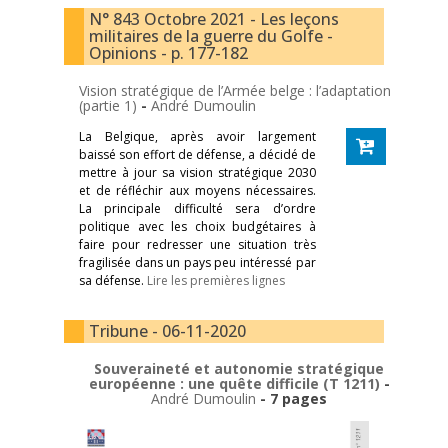
N° 843 Octobre 2021 - Les leçons
militaires de la guerre du Golfe -
Opinions - p. 177-182
Vision stratégique de l’Armée belge : l’adaptation
(partie 1)
-
André Dumoulin
La Belgique, après avoir largement
baissé son effort de défense, a décidé de
mettre à jour sa vision stratégique 2030
et de réfléchir aux moyens nécessaires.
La principale difficulté sera d’ordre
politique avec les choix budgétaires à
faire pour redresser une situation très
fragilisée dans un pays peu intéressé par
sa défense.
Lire les premières lignes
Tribune - 06-11-2020
Souveraineté et autonomie stratégique
européenne : une quête difficile (T 1211)
-
André Dumoulin
- 7 pages