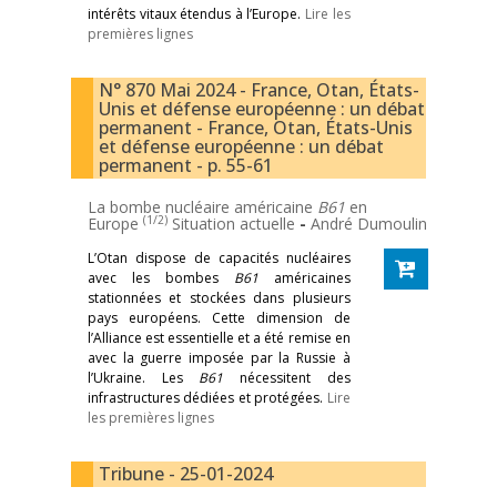
intérêts vitaux étendus à l’Europe.
Lire les
premières lignes
N° 870 Mai 2024 - France, Otan, États-
Unis et défense européenne : un débat
permanent - France, Otan, États-Unis
et défense européenne : un débat
permanent - p. 55-61
La bombe nucléaire américaine
B61
en
(1/2)
Europe
Situation actuelle
-
André Dumoulin
L’Otan dispose de capacités nucléaires
avec les bombes
B61
américaines
stationnées et stockées dans plusieurs
pays européens. Cette dimension de
l’Alliance est essentielle et a été remise en
avec la guerre imposée par la Russie à
l’Ukraine. Les
B61
nécessitent des
infrastructures dédiées et protégées.
Lire
les premières lignes
Tribune - 25-01-2024