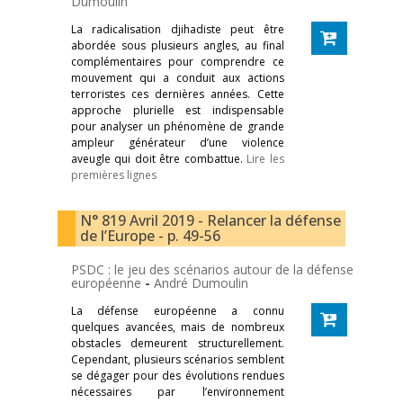
Dumoulin
La radicalisation djihadiste peut être
abordée sous plusieurs angles, au final
complémentaires pour comprendre ce
mouvement qui a conduit aux actions
terroristes ces dernières années. Cette
approche plurielle est indispensable
pour analyser un phénomène de grande
ampleur générateur d’une violence
aveugle qui doit être combattue.
Lire les
premières lignes
N° 819 Avril 2019 - Relancer la défense
de l’Europe - p. 49-56
PSDC : le jeu des scénarios autour de la défense
européenne
-
André Dumoulin
La défense européenne a connu
quelques avancées, mais de nombreux
obstacles demeurent structurellement.
Cependant, plusieurs scénarios semblent
se dégager pour des évolutions rendues
nécessaires par l’environnement