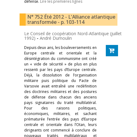
défense.
Lire les premières lignes
N° 752 Été 2012 - L'Alliance atlantique
transformée - p. 103-114
Le Conseil de coopération Nord-Atlantique (juillet
1992)
-
André Dumoulin
Depuis deux ans, les bouleversements en
Europe centrale et orientale et la
désintégration du communisme ont créé
un « vide de sécurité » de plus en plus
ressenti par les pays d’Europe centrale.
Déjà, la dissolution de l’organisation
militaire puis politique du Pacte de
Varsovie avait entraîné une redéfinition
des doctrines militaires et des postures
de défense dans chacun des anciens
pays signataires du traité multilatéral.
Pour des raisons politiques,
économiques, militaires, et sachant
prématurée l’entrée des pays d’Europe
centrale et orientale dans l’Otan, leurs
dirigeants ont commencé à conclure de
nouveaux traités multilatéraux et