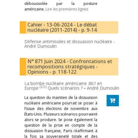
déboussolée par la posture
américaine.
Lire les premières lignes
Cahier - 13-06-2024 - Le débat
nucléaire (2011-2014) - p. 9-14
Défense antimissiles et dissuasion nucléaire -
André Dumoulin
N° 871 Juin 2024 - Confrontations et
recompositions stratégiques -
Opinions - p. 118-122
La bombe nucléaire américaine
B61
en
(2/2)
Europe
Quels scénarios ?
-
André Dumoulin
La question du maintien de la dissuasion
nucléaire américaine pourrait se poser à
l’issue des élections de novembre aux
États-Unis. Plusieurs scénarios pourraient
alors se produire. Se pose également la
question de la prise en compte de la
dissuasion française, Paris réaffirmant à
la fois sa souveraineté totale et des