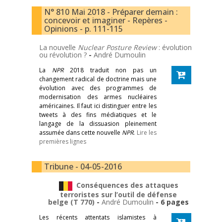
N° 810 Mai 2018 - Préparer demain :
concevoir et imaginer - Repères -
Opinions - p. 111-115
La nouvelle
Nuclear Posture Review
: évolution
ou révolution ?
-
André Dumoulin
La
NPR
2018 traduit non pas un
changement radical de doctrine mais une
évolution avec des programmes de
modernisation des armes nucléaires
américaines. Il faut ici distinguer entre les
tweets à des fins médiatiques et le
langage de la dissuasion pleinement
assumée dans cette nouvelle
NPR
.
Lire les
premières lignes
Tribune - 04-05-2016
Conséquences des attaques
terroristes sur l’outil de défense
belge (T 770)
-
André Dumoulin
- 6 pages
Les récents attentats islamistes à