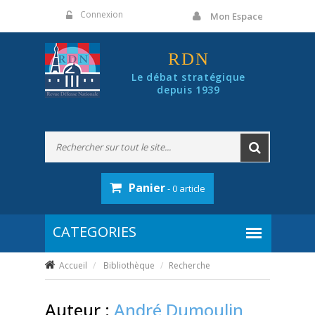
Panneau de gestion des cookies
Connexion
Mon Espace
RDN
Le débat stratégique
depuis 1939
Panier
- 0 article
Accueil
Bibliothèque
Recherche
Auteur :
André Dumoulin