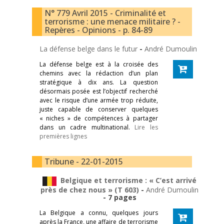
N° 779 Avril 2015 - Criminalité et
terrorisme : une menace militaire ? -
Repères - Opinions - p. 84-89
La défense belge dans le futur
-
André Dumoulin
La défense belge est à la croisée des
chemins avec la rédaction d’un plan
stratégique à dix ans. La question
désormais posée est l’objectif recherché
avec le risque d’une armée trop réduite,
juste capable de conserver quelques
« niches » de compétences à partager
dans un cadre multinational.
Lire les
premières lignes
Tribune - 22-01-2015
Belgique et terrorisme : « C’est arrivé
près de chez nous » (T 603)
-
André Dumoulin
- 7 pages
La Belgique a connu, quelques jours
après la France, une affaire de terrorisme