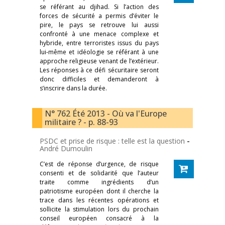
se référant au djihad. Si l’action des
forces de sécurité a permis d’éviter le
pire, le pays se retrouve lui aussi
confronté à une menace complexe et
hybride, entre terroristes issus du pays
lui-même et idéologie se référant à une
approche religieuse venant de l’extérieur.
Les réponses à ce défi sécuritaire seront
donc difficiles et demanderont à
s’inscrire dans la durée.
N° 762 Été 2013 - Où va l'Europe
militaire ? - p. 88-93
PSDC et prise de risque : telle est la question
-
André Dumoulin
C’est de réponse d’urgence, de risque
consenti et de solidarité que l’auteur
traite comme ingrédients d’un
patriotisme européen dont il cherche la
trace dans les récentes opérations et
sollicite la stimulation lors du prochain
conseil européen consacré à la