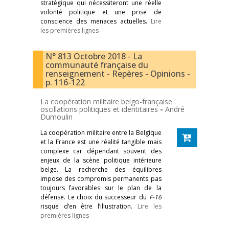
stratégique qui nécessiteront une réelle
volonté politique et une prise de
conscience des menaces actuelles.
Lire
les premières lignes
N° 813 Octobre 2018 - La
communauté française du
renseignement - Repères - Opinions -
p. 116-122
La coopération militaire belgo-française :
oscillations politiques et identitaires
-
André
Dumoulin
La coopération militaire entre la Belgique
et la France est une réalité tangible mais
complexe car dépendant souvent des
enjeux de la scène politique intérieure
belge. La recherche des équilibres
impose des compromis permanents pas
toujours favorables sur le plan de la
défense. Le choix du successeur du
F-16
risque d’en être l’illustration.
Lire les
premières lignes