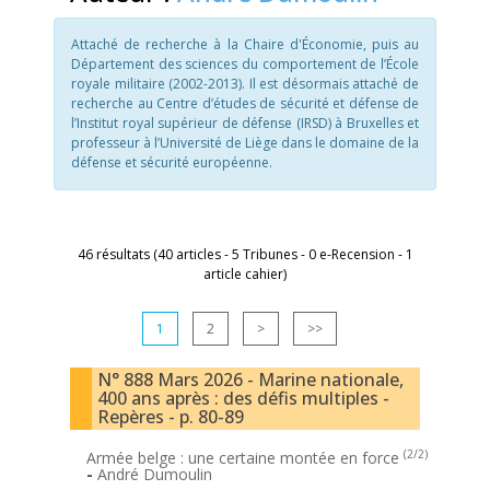
Attaché de recherche à la Chaire d'Économie, puis au
Département des sciences du comportement de l’École
royale militaire (2002-2013). Il est désormais attaché de
recherche au Centre d’études de sécurité et défense de
l’Institut royal supérieur de défense (IRSD) à Bruxelles et
professeur à l’Université de Liège dans le domaine de la
défense et sécurité européenne.
46 résultats (40 articles - 5 Tribunes - 0 e-Recension - 1
article cahier)
1
2
>
>>
N° 888 Mars 2026 - Marine nationale,
400 ans après : des défis multiples -
Repères - p. 80-89
(2/2)
Armée belge : une certaine montée en force
-
André Dumoulin